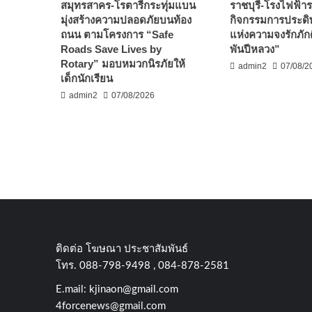
สมุทรสาคร-โรตารีกระทุ่มแบน
ราชบุรี-โรงไฟฟ้ารา
มุ่งสร้างความปลอดภัยบนท้อง
กิจกรรมการประดิษ
ถนน ตามโครงการ “Safe
แห่งความจงรักภัก
Roads Save Lives by
พันปีหลวง”
Rotary” มอบหมวกนิรภัยให้
admin2
07/08/2
เด็กนักเรียน
admin2
07/08/2026
ติดต่อ​ โฆษณา​ ประชาสัมพันธ์
โทร​. 088-798-9498 , 084-878-2581
E.mail:
kjinaon@gmail.com
4forcenews@gmail.com