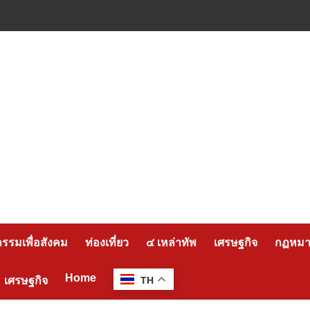
กรรมเพื่อสังคม
ท่องเที่ยว
๔ เหล่าทัพ
เศรษฐกิจ
กฏหมาย
Home
เศรษฐกิจ
TH