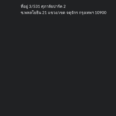
ที่อยู่​ 3/531​ ศุภาลัยปาร์ค​ 2
ซ.พหลโยธิน​ 21​ แขวง/เขต​ จตุจักร​ กรุงเทพฯ 10900