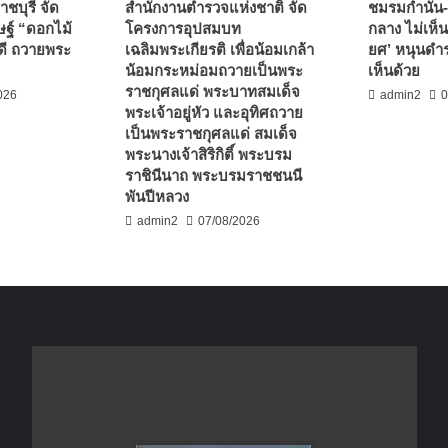
ชบุรี จัด
สำนักงานตำรวจแห่งชาติ จัด
ชมรมกำนัน-
ฐ์ “ดอกไม้
โครงการอุปสมบท
กลาง ไม่เห็น
ดี ถวายพระ
เฉลิมพระเกียรติ เพื่อน้อมเกล้า
ยศ’ หนุนดำร
น้อมกระหม่อมถวายเป็นพระ
เห็นด้วย
ราชกุศลแด่ พระบาทสมเด็จ
026
admin2
0
พระเจ้าอยู่หัว และอุทิศถวาย
เป็นพระราชกุศลแด่ สมเด็จ
พระนางเจ้าสิริกิติ์ พระบรม
ราชินีนาถ พระบรมราชชนนี
พันปีหลวง
admin2
07/08/2026