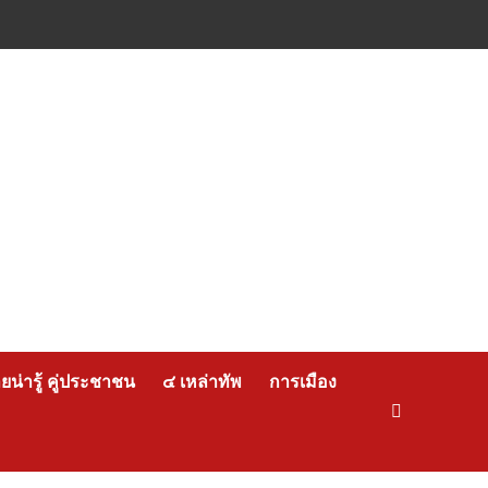
น่ารู้ คู่ประชาชน
๔ เหล่าทัพ
การเมือง