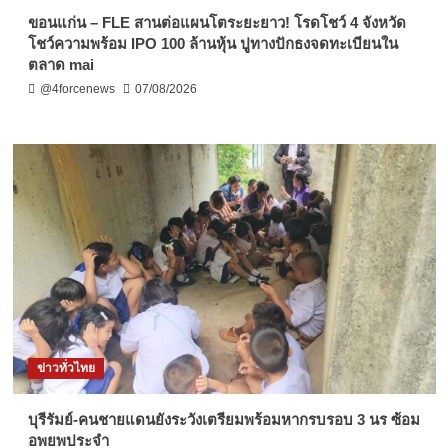
ขอนแก่น – FLE สานต่อแผนโตระยะยาว! โรดโชว์ 4 จังหวัด
โชว์ความพร้อม IPO 100 ล้านหุ้น ปูทางปักธงจดทะเบียนใน
ตลาด mai
@4forcenews
07/08/2026
ข่าวทั่วไทย
บุรีรัมย์-คนชายแดนยังระวังเตรียมพร้อมหากรบรอบ 3 นร ซ้อม
อพยพประจำ