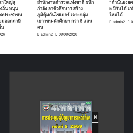
นาใหญ่สุ
สำนักงานตำรวจแห่งชาติ ผนึก
“กำนันยงย
งถิ่น หนุน
กำลัง อาชีวศึกษาฯ สร้าง
5 ปีรับได้ 
ยึดประชาชน
ภูมิคุ้มกันไซเบอร์ เจาะกลุ่ม
ใหม่ได้
รียมออกภาษี
เยาวชน-นักศึกษา กว่า 8 แสน
admin2
0
ิ่น
คน
026
admin2
08/08/2026