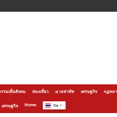
กรรมเพื่อสังคม
ท่องเที่ยว
๔ เหล่าทัพ
เศรษฐกิจ
กฏหมาย
Home
เศรษฐกิจ
TH