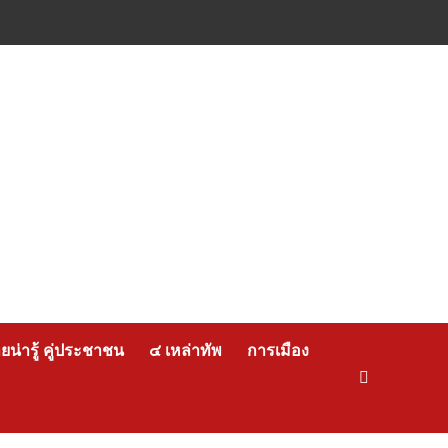
น่ารู้ คู่ประชาชน
๔ เหล่าทัพ
การเมือง