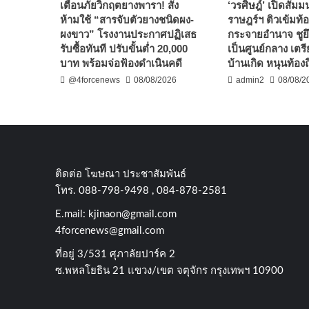
เตือนภัยวิกฤตยางพารา! สั่ง
‘วรศิษฎ์’ เปิดสัมม
ห้ามใช้ “สารจับตัวยางชนิดผง-
ราษฎร์ฯ ติวเข้มท้อ
ผงขาว” โรงงานประกาศปฏิเสธ
กระจายอำนาจ ชู
รับซื้อทันที ปรับขั้นต่ำ 20,000
เป็นศูนย์กลาง เต
บาท พร้อมจ่อฟ้องดำเนินคดี
บ้านเกิด หนุนท้องถ
@4forcenews
08/08/2026
admin2
08/08/2
ติดต่อ​ โฆษณา​ ประชาสัมพันธ์
โทร​. 088-798-9498 , 084-878-2581
E.mail:
kjinaon@gmail.com
4forcenews@gmail.com
ที่อยู่​ 3/531​ ศุภาลัยปาร์ค​ 2
ซ.พหลโยธิน​ 21​ แขวง/เขต​ จตุจักร​ กรุงเทพฯ 10900