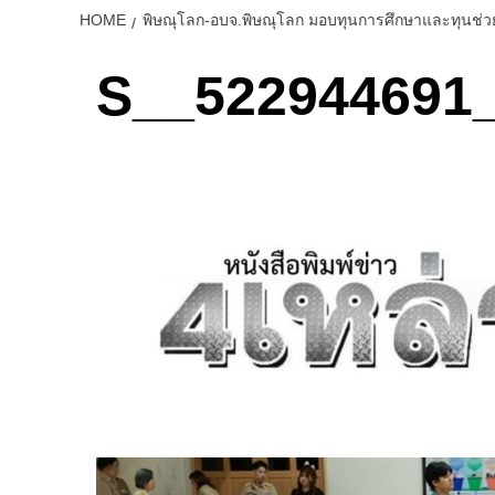
HOME
พิษณุโลก-อบจ.พิษณุโลก มอบทุนการศึกษาและทุนช่วย
S__522944691