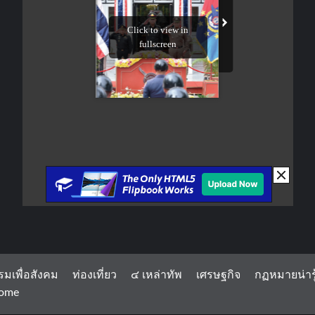
รมเพื่อสังคม
ท่องเที่ยว
๔ เหล่าทัพ
เศรษฐกิจ
กฏหมายน่ารู
ome