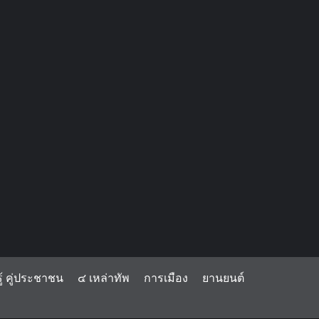
้ คู่ประชาชน
๔ เหล่าทัพ
การเมือง
ยานยนต์