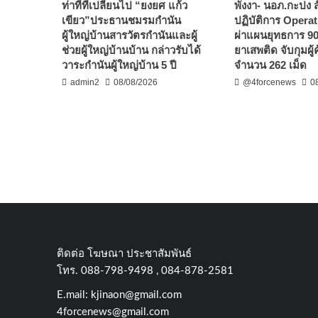
ท่าทีที่เปลี่ยนไป “ยงยศ แก้ว
พังงา- นอภ.กะปง สั
เขียว”ประธานชมรมกำนัน
ปฏิบัติการ Opera
ผู้ใหญ่บ้านสารวัตรกำนันและผู้
ผ่าแผนยุทธการ 90
ช่วยผู้ใหญ่บ้านบ้าน กล่าวรับได้
ยาเสพติด จับกุมผู้
วาระกำนันผู้ใหญ่บ้าน 5 ปี
จำนวน 262 เม็ด
admin2
08/08/2026
@4forcenews
0
ติดต่อ​ โฆษณา​ ประชาสัมพันธ์
โทร​. 088-798-9498 , 084-878-2581
E.mail:
kjinaon@gmail.com
4forcenews@gmail.com