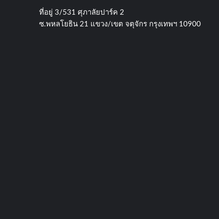
ที่อยู่​ 3/531​ ศุภาลัยปาร์ค​ 2
ซ.พหลโยธิน​ 21​ แขวง/เขต​ จตุจักร​ กรุงเทพฯ 10900