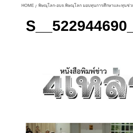
HOME
พิษณุโลก-อบจ.พิษณุโลก มอบทุนการศึกษาและทุนช่วย
S__522944690