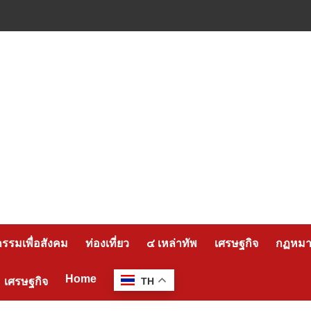
กรรมเพื่อสังคม
ท่องเที่ยว
๔ เหล่าทัพ
เศรษฐกิจ
กฏหมาย
Home
เศรษฐกิจ
TH