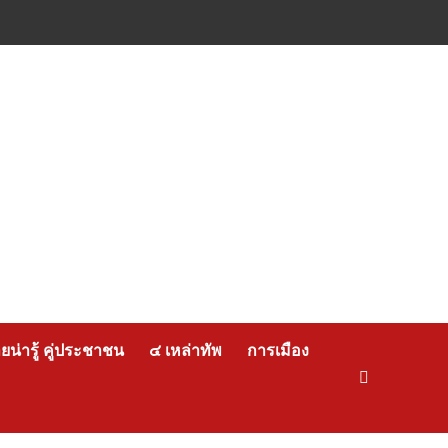
น่ารู้ คู่ประชาชน
๔ เหล่าทัพ
การเมือง