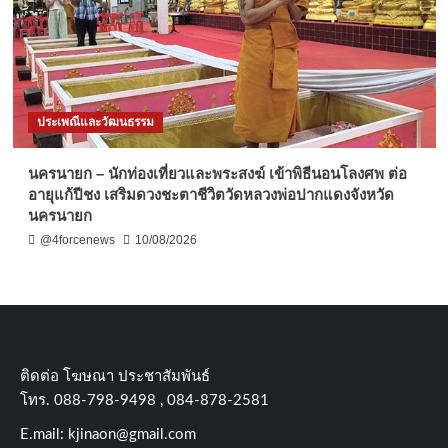
ประเพณีและวัฒนธรรม
นครนายก – นักท่องเที่ยวและพระสงฆ์ เข้าพิธีนอนโลงศพ ต่อ
อายุแก้ปีชง เสริมดวงชะตาชีวิตวัดหลวงพ่อปากแดงจังหวัด
นครนายก
@4forcenews
10/08/2026
ติดต่อ​ โฆษณา​ ประชาสัมพันธ์
โทร​. 088-798-9498 , 084-878-2581
E.mail:
kjinaon@gmail.com