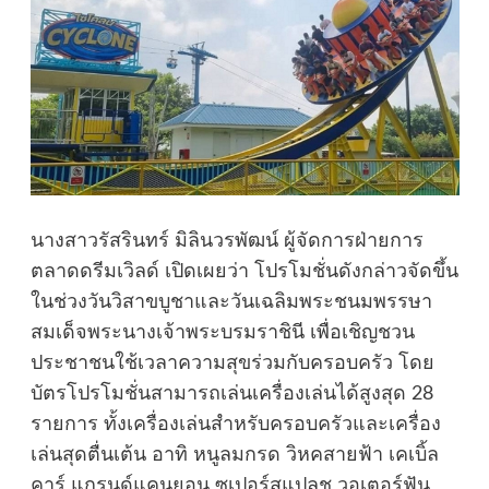
นางสาวรัสรินทร์ มิลินวรพัฒน์ ผู้จัดการฝ่ายการ
ตลาดดรีมเวิลด์ เปิดเผยว่า โปรโมชั่นดังกล่าวจัดขึ้น
ในช่วงวันวิสาขบูชาและวันเฉลิมพระชนมพรรษา
สมเด็จพระนางเจ้าพระบรมราชินี เพื่อเชิญชวน
ประชาชนใช้เวลาความสุขร่วมกับครอบครัว โดย
บัตรโปรโมชั่นสามารถเล่นเครื่องเล่นได้สูงสุด 28
รายการ ทั้งเครื่องเล่นสำหรับครอบครัวและเครื่อง
เล่นสุดตื่นเต้น อาทิ หนูลมกรด วิหคสายฟ้า เคเบิ้ล
คาร์ แกรนด์แคนยอน ซูเปอร์สแปลช วอเตอร์ฟัน