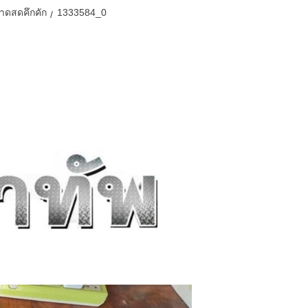
ลาดสดคึกคัก
1333584_0