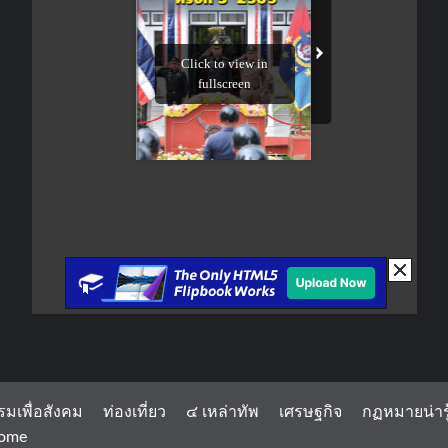
รมเพื่อสังคม
ท่องเที่ยว
๔ เหล่าทัพ
เศรษฐกิจ
กฏหมายน่ารู
ome