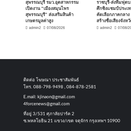
สุพรรณบุรี รมว.อุตสาหกรรม
ราชบุรี-ส่งทีมฟุต
เปิดงาน “เมืองสมุนไพร
ศึกชิงแชมป์ประเ
สุพรรณบุรี” ส่งเสริมสินค้า
คัดเลือกภาคกลาง ม
เกษตรมูลค่าสูง
สร้างชื่อเสียงจังหว
admin2
07/08/2026
admin2
07/08/2
ติดต่อ​ โฆษณา​ ประชาสัมพันธ์
โทร​. 088-798-9498 , 084-878-2581
E.mail:
kjinaon@gmail.com
4forcenews@gmail.com
ที่อยู่​ 3/531​ ศุภาลัยปาร์ค​ 2
ซ.พหลโยธิน​ 21​ แขวง/เขต​ จตุจักร​ กรุงเทพฯ 10900