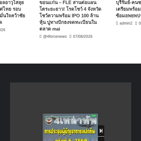
บอลอาวุโสลุย
ขอนแก่น – FLE สานต่อแผน
บุรีรัมย์-ค
ทศไทย รอบ
โตระยะยาว! โรดโชว์ 4 จังหวัด
เตรียมพร้อ
ั่นใจคว้าชัย
โชว์ความพร้อม IPO 100 ล้าน
ซ้อมอพยพป
ัด
หุ้น ปูทางปักธงจดทะเบียนใน
admin2
0
ตลาด mai
026
@4forcenews
07/08/2026