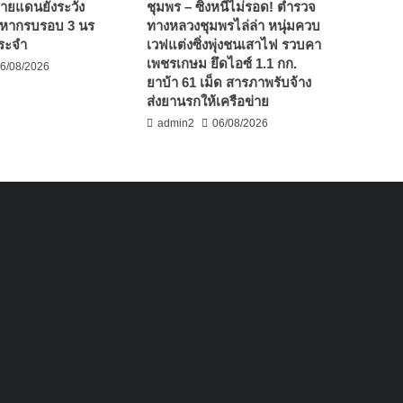
นชายแดนยังระวัง
ชุมพร – ซิ่งหนีไม่รอด! ตำรวจ
มหากรบรอบ 3 นร
ทางหลวงชุมพรไล่ล่า หนุ่มควบ
ระจำ
เวฟแต่งซิ่งพุ่งชนเสาไฟ รวบคา
เพชรเกษม ยึดไอซ์ 1.1 กก.
6/08/2026
ยาบ้า 61 เม็ด สารภาพรับจ้าง
ส่งยานรกให้เครือข่าย
admin2
06/08/2026