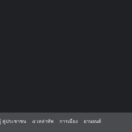
้ คู่ประชาชน
๔ เหล่าทัพ
การเมือง
ยานยนต์