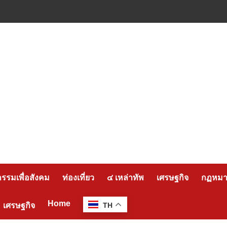
กรรมเพื่อสังคม
ท่องเที่ยว
๔ เหล่าทัพ
เศรษฐกิจ
กฏหมาย
Home
เศรษฐกิจ
TH