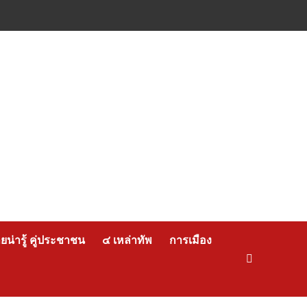
น่ารู้ คู่ประชาชน
๔ เหล่าทัพ
การเมือง