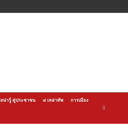
น่ารู้ คู่ประชาชน
๔ เหล่าทัพ
การเมือง