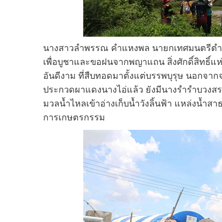
นางสาวลำพรรณ คำแหงพล นายกเทศมนตรีตำบลคำ
เพื่อบูชาและขอฝนจากพญาแถน สิ่งศักดิ์สิทธิ
อันดีงาม ที่สืบทอดมาตั้งแต่บรรพบุรุษ นอกจ
ประกวดผาแดงนางไอ่แล้ว ยังมีนางรำรำบวงสร
มวลน้ำไหลเข้าอ่างเก็บน้ำวังลิ้นฟ้า แหล่งน้ำ
การเกษตรกรรม