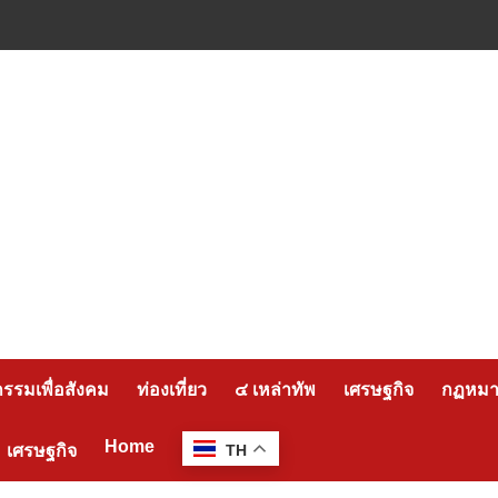
กรรมเพื่อสังคม
ท่องเที่ยว
๔ เหล่าทัพ
เศรษฐกิจ
กฏหมาย
Home
เศรษฐกิจ
TH