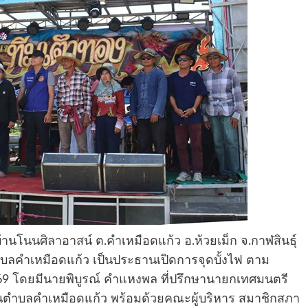
บ้านโนนศิลาอาสน์ ต.คำเหมือดแก้ว อ.ห้วยเม็ก จ.กาฬสินธุ์
ำเหมือดแก้ว เป็นประธานเปิดการจุดบั้งไฟ ตาม
69 โดยมีนายพิบูรณ์ คำแหงพล ที่ปรึกษานายกเทศมนตรี
นตำบลคำเหมือดแก้ว พร้อมด้วยคณะผู้บริหาร สมาชิกสภา