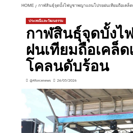
HOME
กาฬสินธุ์จุดบั้งไฟบูชาพญาแถนโปรยฝนเทียมถือเคล็
ประเพณีและวัฒนธรรม
กาฬสินธุ์จุดบั
ฝนเทียมถือเคล็ด
โคลนดับร้อน
@4forcenews
26/05/2026