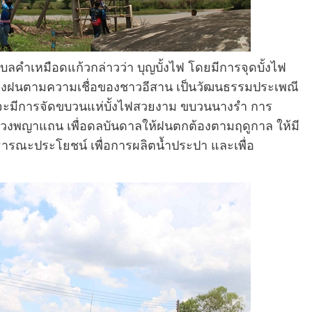
เหมือดแก้วกล่าวว่า บุญบั้งไฟ โดยมีการจุดบั้งไฟ
์แห่งฝนตามความเชื่อของชาวอีสาน เป็นวัฒนธรรมประเพณี
ากจะมีการจัดขบวนแห่บั้งไฟสวยงาม ขบวนนางรำ การ
วงพญาแถน เพื่อดลบันดาลให้ฝนตกต้องตามฤดูกาล ให้มี
สาธารณะประโยชน์ เพื่อการผลิตน้ำประปา และเพื่อ