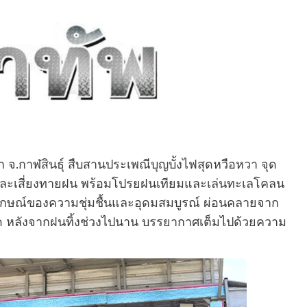
 จ.กาฬสินธุ์ สืบสานประเพณีบุญบั้งไฟสุดหวือหวา จุด
ถนและเสี่ยงทายฝน พร้อมโปรยฝนเทียมและเล่นทะเลโคลน
ลักษณ์ของความชุ่มชื้นและอุดมสมบูรณ์ ผ่อนคลายจาก
ด หลังจากฝนทิ้งช่วงไปนาน บรรยากาศเต็มไปด้วยความ