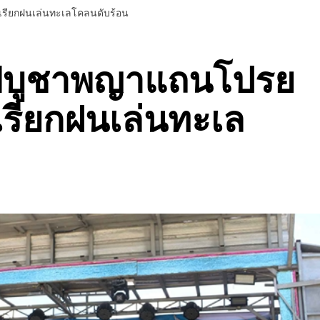
ดเรียกฝนเล่นทะเลโคลนดับร้อน
้งไฟบูชาพญาแถนโปรย
เรียกฝนเล่นทะเล