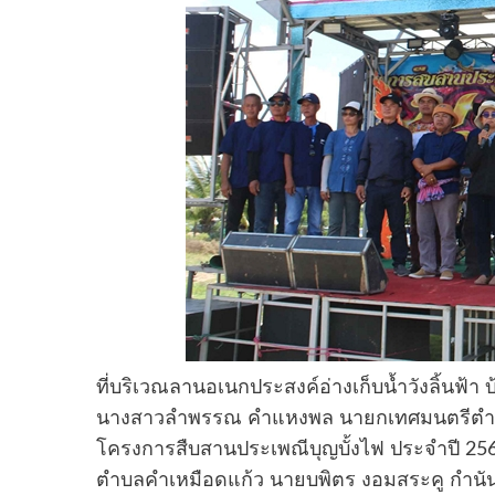
ที่บริเวณลานอเนกประสงค์อ่างเก็บน้ำวังลิ้นฟ้า 
นางสาวลำพรรณ คำแหงพล นายกเทศมนตรีตำบลค
โครงการสืบสานประเพณีบุญบั้งไฟ ประจำปี 25
ตำบลคำเหมือดแก้ว นายบพิตร งอมสระคู กำนั