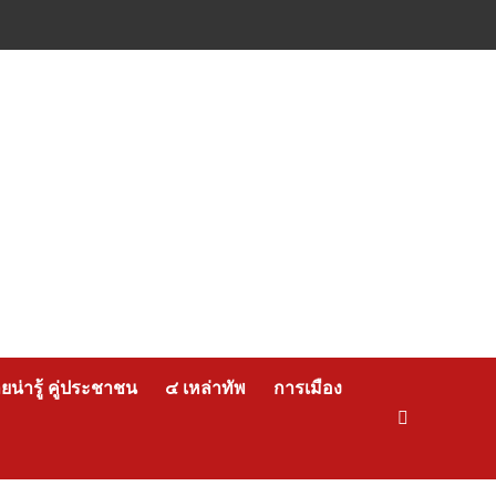
น่ารู้ คู่ประชาชน
๔ เหล่าทัพ
การเมือง