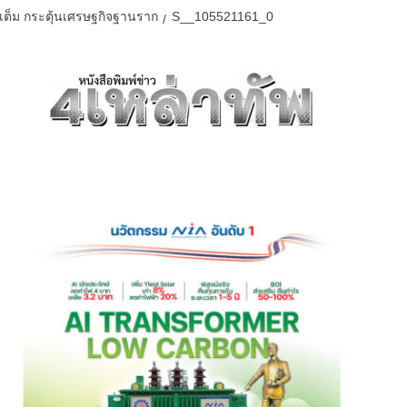
เต็ม กระตุ้นเศรษฐกิจฐานราก
S__105521161_0