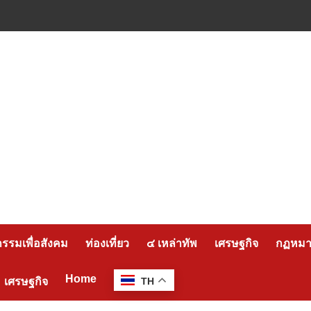
กรรมเพื่อสังคม
ท่องเที่ยว
๔ เหล่าทัพ
เศรษฐกิจ
กฏหมาย
Home
เศรษฐกิจ
TH