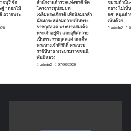
ชบุรี จัด
สำนักงานตำรวจแห่งชาติ จัด
ชมรมกำนัน-
ฐ์ “ดอกไม้
โครงการอุปสมบท
กลาง ไม่เห็น
ดี ถวายพระ
เฉลิมพระเกียรติ เพื่อน้อมเกล้า
ยศ’ หนุนดำร
น้อมกระหม่อมถวายเป็นพระ
เห็นด้วย
ราชกุศลแด่ พระบาทสมเด็จ
026
admin2
0
พระเจ้าอยู่หัว และอุทิศถวาย
เป็นพระราชกุศลแด่ สมเด็จ
พระนางเจ้าสิริกิติ์ พระบรม
ราชินีนาถ พระบรมราชชนนี
พันปีหลวง
admin2
07/08/2026