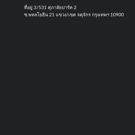
ที่อยู่​ 3/531​ ศุภาลัยปาร์ค​ 2
ซ.พหลโยธิน​ 21​ แขวง/เขต​ จตุจักร​ กรุงเทพฯ 10900