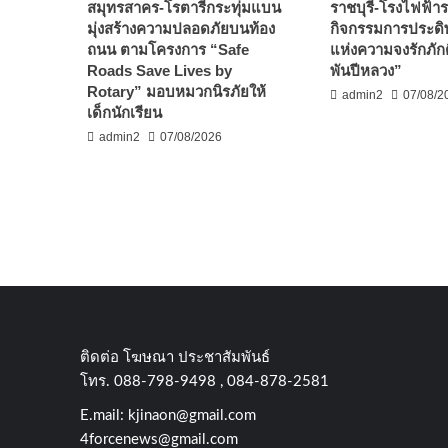
สมุทรสาคร-โรตารีกระทุ่มแบน
ราชบุรี-โรงไฟฟ้ารา
มุ่งสร้างความปลอดภัยบนท้อง
กิจกรรมการประดิษ
ถนน ตามโครงการ “Safe
แห่งความจงรักภัก
Roads Save Lives by
พันปีหลวง”
Rotary” มอบหมวกนิรภัยให้
admin2
07/08/2
เด็กนักเรียน
admin2
07/08/2026
ติดต่อ​ โฆษณา​ ประชาสัมพันธ์
โทร​. 088-798-9498 , 084-878-2581
E.mail:
kjinaon@gmail.com
4forcenews@gmail.com