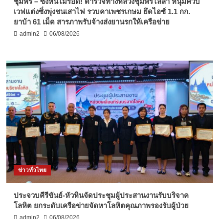
ชุมพร – ซิ่งหนีไม่รอด! ตำรวจทางหลวงชุมพรไล่ล่า หนุ่มควบ
เวฟแต่งซิ่งพุ่งชนเสาไฟ รวบคาเพชรเกษม ยึดไอซ์ 1.1 กก.
ยาบ้า 61 เม็ด สารภาพรับจ้างส่งยานรกให้เครือข่าย
admin2
06/08/2026
ข่าวทั่วไทย
ประจวบคีรีขันธ์-หัวหินจัดประชุมผู้ประสานงานรับบริจาค
โลหิต ยกระดับเครือข่ายจัดหาโลหิตคุณภาพรองรับผู้ป่วย
admin2
06/08/2026