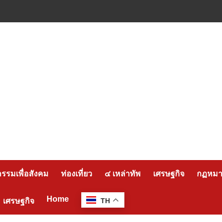
กรรมเพื่อสังคม
ท่องเที่ยว
๔ เหล่าทัพ
เศรษฐกิจ
กฏหมาย
Home
เศรษฐกิจ
TH