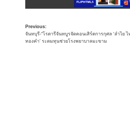
Post
Previous:
จันทบุรี-“โรตารีจันทบูรจัดคอนเสิร์ตการกุศล ‘ลำไย ไ
navigation
ทองคำ’ ระดมทุนช่วยโรงพยาบาลมะขาม