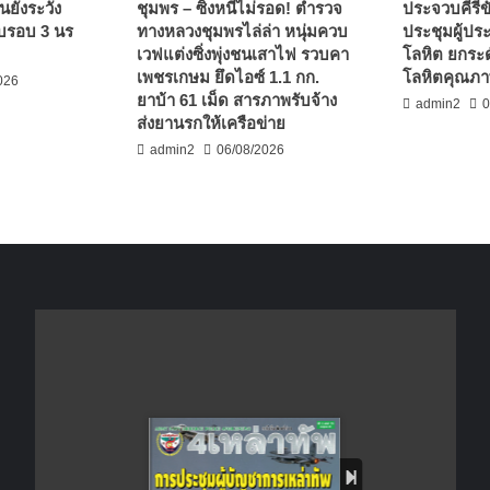
นยังระวัง
ชุมพร – ซิ่งหนีไม่รอด! ตำรวจ
ประจวบคีรีขั
บรอบ 3 นร
ทางหลวงชุมพรไล่ล่า หนุ่มควบ
ประชุมผู้ปร
เวฟแต่งซิ่งพุ่งชนเสาไฟ รวบคา
โลหิต ยกระด
เพชรเกษม ยึดไอซ์ 1.1 กก.
โลหิตคุณภาพ
026
ยาบ้า 61 เม็ด สารภาพรับจ้าง
admin2
0
ส่งยานรกให้เครือข่าย
admin2
06/08/2026