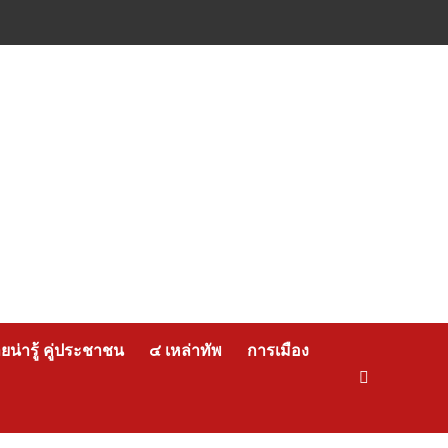
น่ารู้ คู่ประชาชน
๔ เหล่าทัพ
การเมือง