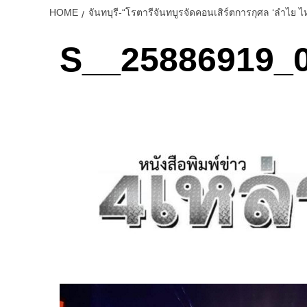
HOME
จันทบุรี-“โรตารีจันทบูรจัดคอนเสิร์ตการกุศล ‘ลำ
S__25886919_