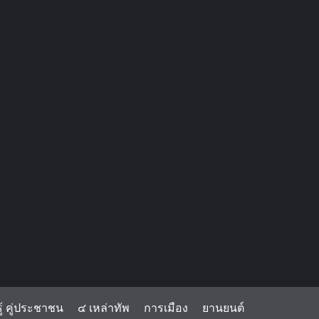
้ คู่ประชาชน
๔ เหล่าทัพ
การเมือง
ยานยนต์