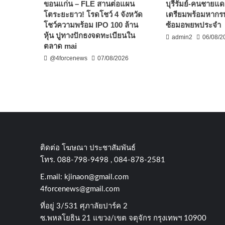
ขอนแก่น – FLE สานต่อแผน
บุรีรัมย์-คนชายแด
โตระยะยาว! โรดโชว์ 4 จังหวัด
เตรียมพร้อมหากร
โชว์ความพร้อม IPO 100 ล้าน
ซ้อมอพยพประจำ
หุ้น ปูทางปักธงจดทะเบียนใน
admin2
06/08/2
ตลาด mai
@4forcenews
07/08/2026
ติดต่อ​ โฆษณา​ ประชาสัมพันธ์
โทร​. 088-798-9498 , 084-878-2581
E.mail:
kjinaon@gmail.com
4forcenews@gmail.com
ที่อยู่​ 3/531​ ศุภาลัยปาร์ค​ 2
ซ.พหลโยธิน​ 21​ แขวง/เขต​ จตุจักร​ กรุงเทพฯ 10900