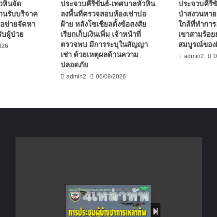
วหินจัด
ประจวบคีรีขันธ์-เทศบาลหัวหิน
ประจวบคีรีขั
านรับบริจาค
ลงพื้นที่ตรวจสอบห้องเช่าบ่อ
ป่าสงวนหาย
ือข่ายจัดหา
ฝ้าย หลังโซเชียลตั้งข้อสงสัย
ใกล้ที่ทำกา
บผู้ป่วย
เรียกเก็บเงินเพิ่ม เจ้าหน้าที่
เขาสามร้อย
ตรวจพบ มีการระบุในสัญญา
สมบูรณ์ของผ
026
เช่า ด้วยเหตุผลด้านความ
admin2
0
ปลอดภัย
admin2
06/08/2026