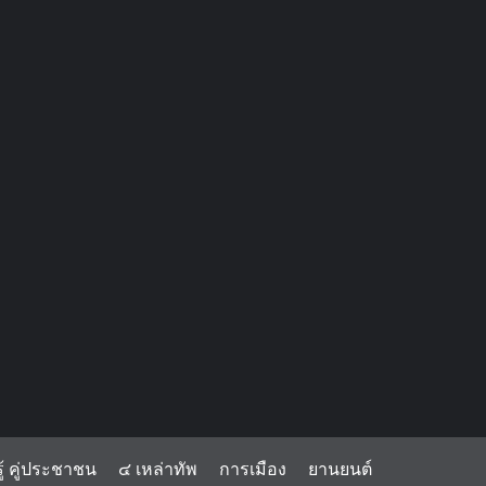
้ คู่ประชาชน
๔ เหล่าทัพ
การเมือง
ยานยนต์