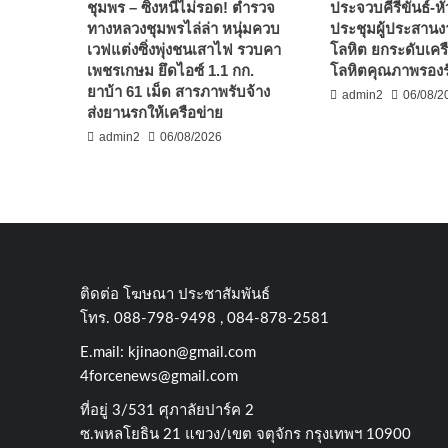
ชุมพร – ซิ่งหนีไม่รอด! ตำรวจ
ประจวบคีรีขันธ์-หั
ทางหลวงชุมพรไล่ล่า หนุ่มควบ
ประชุมผู้ประสานง
เวฟแต่งซิ่งพุ่งชนเสาไฟ รวบคา
โลหิต ยกระดับเคร
เพชรเกษม ยึดไอซ์ 1.1 กก.
โลหิตคุณภาพรองรั
ยาบ้า 61 เม็ด สารภาพรับจ้าง
admin2
06/08/2
ส่งยานรกให้เครือข่าย
admin2
06/08/2026
ติดต่อ​ โฆษณา​ ประชาสัมพันธ์
โทร​. 088-798-9498 , 084-878-2581
E.mail:
kjinaon@gmail.com
4forcenews@gmail.com
ที่อยู่​ 3/531​ ศุภาลัยปาร์ค​ 2
ซ.พหลโยธิน​ 21​ แขวง/เขต​ จตุจักร​ กรุงเทพฯ 10900