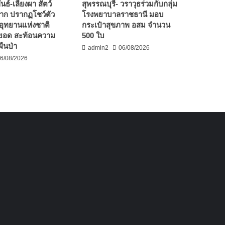
นธ์-เลียงผา สัตว์
สุพรรณบุรี- วราวุธร่วมกับกลุ่ม
าก ปรากฏโชว์ตัว
โรงพยาบาลราชธานี มอบ
รอุทยานแห่งชาติ
กระเป๋าสุขภาพ อสม จำนวน
ยอด สะท้อนความ
500 ใบ
ืนป่า
admin2
06/08/2026
6/08/2026