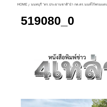
HOME
นนทบุรี “ดร.ประธานชาติ”นำ กต.ตร.นนท์ไร้พรมแดน มอ
519080_0