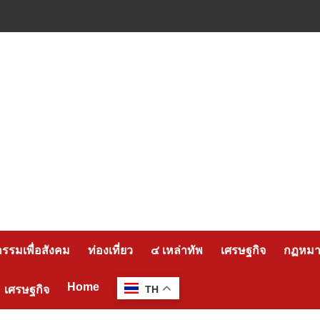
กรรมเพื่อสังคม
ท่องเที่ยว
๔ เหล่าทัพ
เศรษฐกิจ
กฏหมาย
Home
เศรษฐกิจ
TH