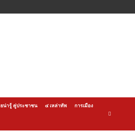
น่ารู้ คู่ประชาชน
๔ เหล่าทัพ
การเมือง