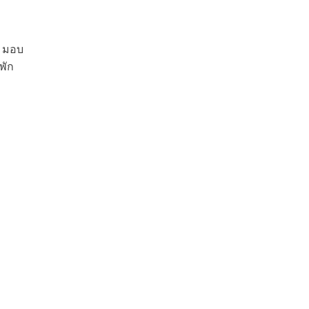
น มอบ
พัก