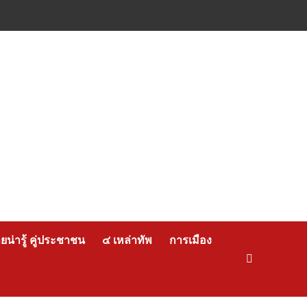
น่ารู้ คู่ประชาชน
๔ เหล่าทัพ
การเมือง