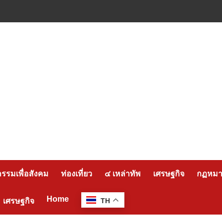
กรรมเพื่อสังคม
ท่องเที่ยว
๔ เหล่าทัพ
เศรษฐกิจ
กฏหมาย
Home
เศรษฐกิจ
TH