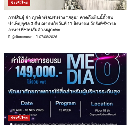
ข่าวทั่วไทย
กาฬสินธุ์-ย่า-ญาติ พร้อมรับร่าง “ฮลุน” คาดถึงเย็นนี้ตั้งศพ
บำเพ็ญกุศล 3 คืน ฌาปนกิจวันที่ 11 สิงหาคม วัดรังษีชัชวาล
อาหารที่ชอบส้มตำ-หมูกะทะ
@4forcenews
07/08/2026
ข่าวทั่วไทย