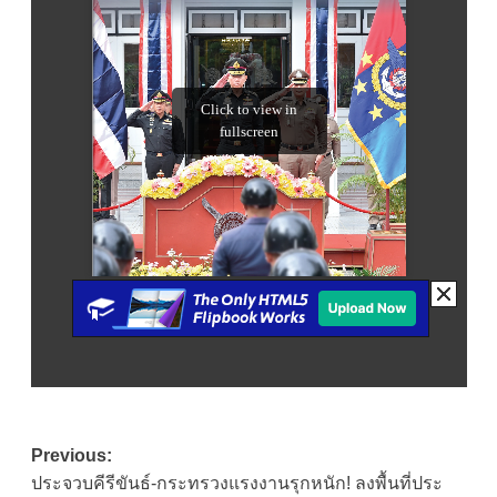
Post
Previous:
ประจวบคีรีขันธ์-กระทรวงแรงงานรุกหนัก! ลงพื้นที่ประ
navigation