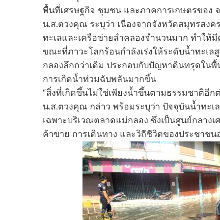
พื้นที่เศรษฐกิจ ชุมชน และภาคการเกษตรของ 
น.ส.ตวงคุณ ระบุว่า เนื่องจากจังหวัดสมุทรสงคร
ทะเลและเครือข่ายลำคลองจำนวนมาก ทำให้มี
ขณะที่ภาวะโลกร้อนกำลังเร่งให้ระดับน้ำทะเลสูงขึ
กลองลึกกว่าเดิม ประกอบกับปัญหาดินทรุดในพื้น
การเกิดน้ำท่วมฉับพลันมากขึ้น
“สิ่งที่เกิดขึ้นไม่ใช่เพียงน้ำขึ้นตามธรรมชา
น.ส.ตวงคุณ กล่าว พร้อมระบุว่า ปัจจุบันน้ำทะเ
เฉพาะบริเวณตลาดแม่กลอง ซึ่งเป็นศูนย์กลางเ
ค้าขาย การเดินทาง และวิถีชีวิตของประชาชนอย