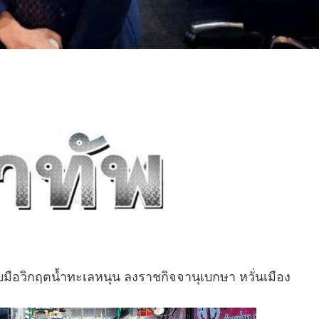
ือวิกฤตน้ำทะเลหนุน ลงราชกิจจานุเบกษา หวั่นเมือง