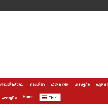
กรรมเพื่อสังคม
ท่องเที่ยว
๔ เหล่าทัพ
เศรษฐกิจ
กฏหมาย
Home
เศรษฐกิจ
TH