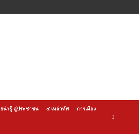
น่ารู้ คู่ประชาชน
๔ เหล่าทัพ
การเมือง