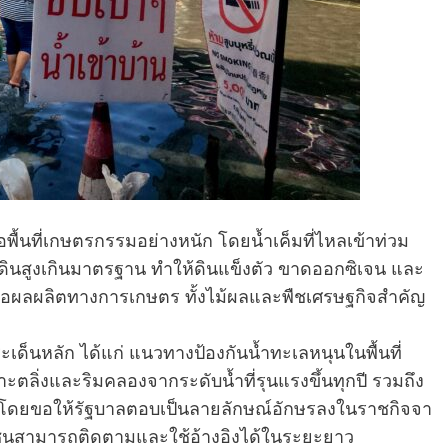
พื้นที่เกษตรกรรมอย่างหนัก โดยน้ำเค็มที่ไหลเข้าท่วม
นดินสูงเกินมาตรฐาน ทำให้ดินแข็งตัว ขาดออกซิเจน และ
งต่อผลผลิตทางการเกษตร ทั้งไม้ผลและพืชเศรษฐกิจสำคัญ
ระเด็นหลัก ได้แก่ แนวทางป้องกันน้ำทะเลหนุนในพื้นที่
ลิ่งและริมคลองจากระดับน้ำที่รุนแรงขึ้นทุกปี รวมถึง
รม โดยขอให้รัฐบาลตอบเป็นลายลักษณ์อักษรลงในราชกิจจา
ชาชนสามารถติดตามและใช้อ้างอิงได้ในระยะยาว