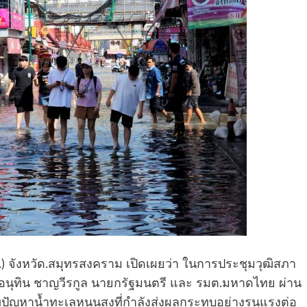
) จังหวัด.สมุทรสงคราม เปิดเผยว่า ในการประชุมวุฒิสภา
นายอนุทิน ชาญวีรกูล นายกรัฐมนตรี และ รมต.มหาดไทย ผ่าน
ัญหาน้ำทะเลหนุนสูงที่กำลังส่งผลกระทบอย่างรุนแรงต่อ