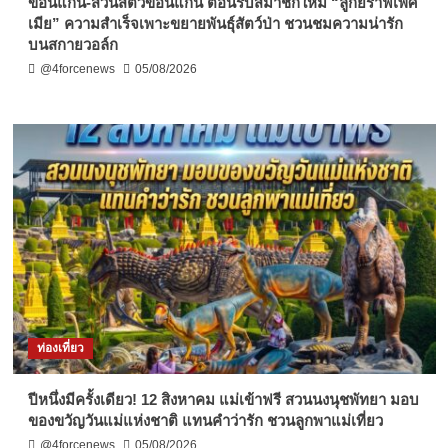
ขอนแก่น-สวนสัตว์ขอนแก่น ต้อนรับสมาชิกใหม่ “ลูกยีราฟเพศ
เมีย” ความสำเร็จเพาะขยายพันธุ์สัตว์ป่า ชวนชมความน่ารัก
บนสกายวอล์ก
@4forcenews
05/08/2026
ท่องเที่ยว
ปีหนึ่งมีครั้งเดียว! 12 สิงหาคม แม่เข้าฟรี สวนนงนุชพัทยา มอบ
ของขวัญวันแม่แห่งชาติ แทนคำว่ารัก ชวนลูกพาแม่เที่ยว
@4forcenews
05/08/2026