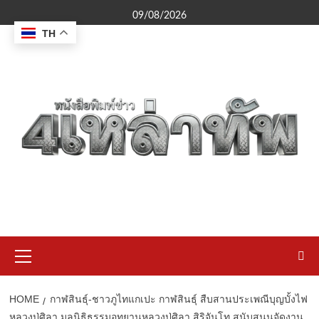
Skip
09/08/2026
to
TH
content
Primary
Menu
HOME
กาฬสินธุ์-ชาวภูไทแกเปะ กาฬสินธุ์ สืบสานประเพณีบุญบั้งไฟ
หลวงปู่ศิลา มูลนิธิธรรมอุทยานหลวงปู่ศิลา สิริจันโท สนับสนุนจัดงาน