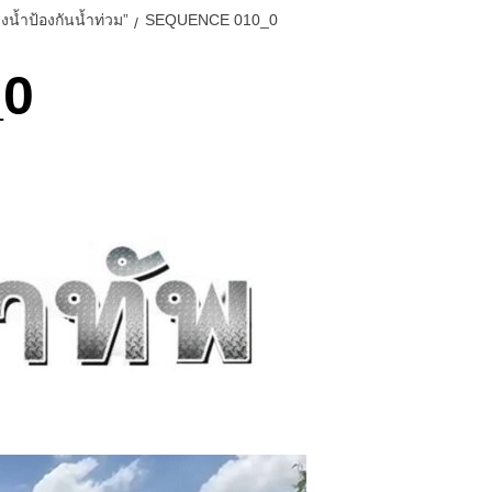
น้ำป้องกันน้ำท่วม”
SEQUENCE 010_0
_0