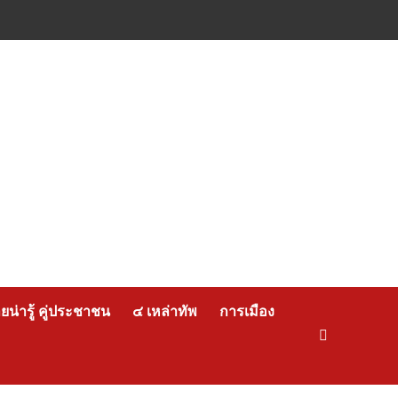
น่ารู้ คู่ประชาชน
๔ เหล่าทัพ
การเมือง