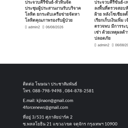
ประจวบคีรีขันธ์-หัวหินจัด
ประจวบคีรีขันธ์-
ประชุมผู้ประสานงานรับบริจาค
ลงพื้นที่ตรวจสอบห้
โลหิต ยกระดับเครือข่ายจัดหา
ฝ้าย หลังโซเชียลตั
โลหิตคุณภาพรองรับผู้ป่วย
เรียกเก็บเงินเพิ่ม เจ
ตรวจพบ มีการระบ
admin2
06/08/2026
เช่า ด้วยเหตุผลด
ปลอดภัย
admin2
06/08/2
ติดต่อ​ โฆษณา​ ประชาสัมพันธ์
โทร​. 088-798-9498 , 084-878-2581
E.mail:
kjinaon@gmail.com
4forcenews@gmail.com
ที่อยู่​ 3/531​ ศุภาลัยปาร์ค​ 2
ซ.พหลโยธิน​ 21​ แขวง/เขต​ จตุจักร​ กรุงเทพฯ 10900