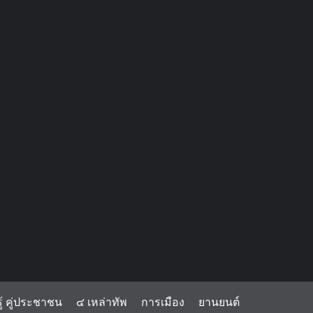
้ คู่ประชาชน
๔ เหล่าทัพ
การเมือง
ยานยนต์