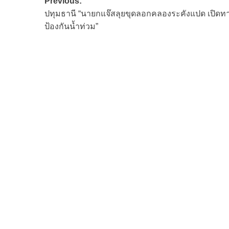
Post
Previous:
ปทุมธานี “นายกแจ๊สลุยขุดลอกคลองระคังแปด เปิดทา
navigation
ป้องกันน้ำท่วม”