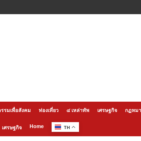
กรรมเพื่อสังคม
ท่องเที่ยว
๔ เหล่าทัพ
เศรษฐกิจ
กฏหมาย
Home
เศรษฐกิจ
TH