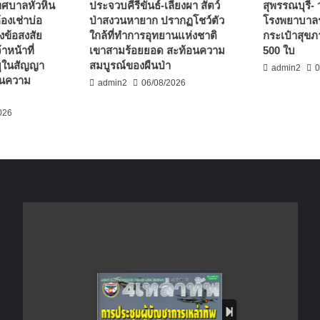
เทศบาลหัวหิน
ประจวบคีรีขันธ์-เลียงผา สัตว์
สุพรรณบุรี- 
องเช่าบ่อ
ป่าสงวนหายาก ปรากฏโชว์ตัว
โรงพยาบาล
้งข้อสงสัย
ใกล้ที่ทำการอุทยานแห่งชาติ
กระเป๋าสุข
้าหน้าที่
เขาสามร้อยยอด สะท้อนความ
500 ใบ
ุในสัญญา
สมบูรณ์ของผืนป่า
admin2
0
้านความ
admin2
06/08/2026
026