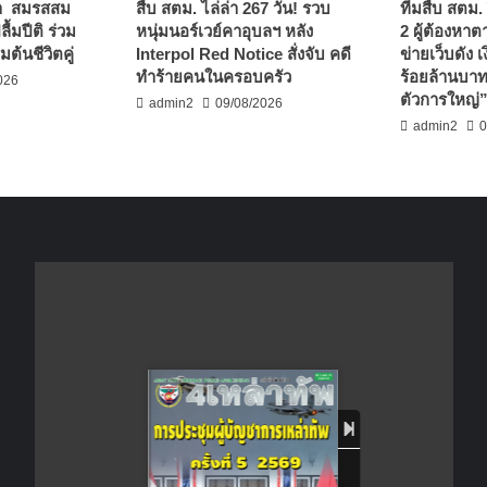
า สมรสสม
สืบ สตม. ไล่ล่า 267 วัน! รวบ
ทีมสืบ สตม. 
้มปีติ ร่วม
หนุ่มนอร์เวย์คาอุบลฯ หลัง
2 ผู้ต้องหา
มต้นชีวิตคู่
Interpol Red Notice สั่งจับ คดี
ข่ายเว็บดัง 
ทำร้ายคนในครอบครัว
ร้อยล้านบาท
026
ตัวการใหญ่
admin2
09/08/2026
admin2
0