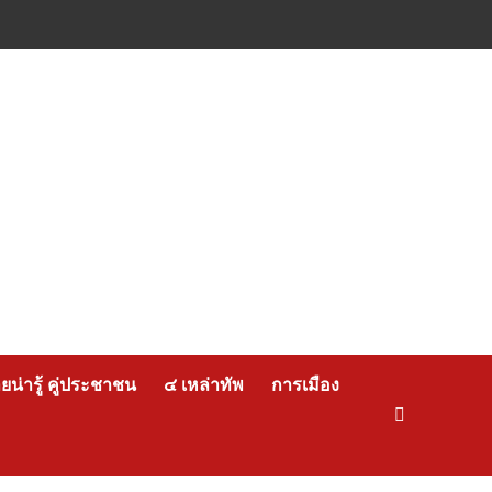
น่ารู้ คู่ประชาชน
๔ เหล่าทัพ
การเมือง