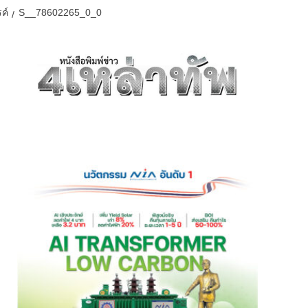
ค์
S__78602265_0_0