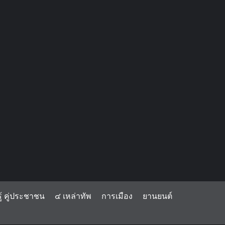
้ คู่ประชาชน
๔ เหล่าทัพ
การเมือง
ยานยนต์