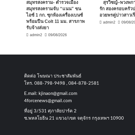
สมุทรสงคราม- ตำรวจเมือง
สุรวิชญ์–พวงพก
สมุทรสงครามจับ “แนน” ขน
รัก สองครอบครัวปลื
ไอซ์ 1 กก. ซุกห้องเครื่องเบนซ์
อวยพรคู่บ่าวสาวเริ่
พร้อมปืน Colt 11 มม. สารภาพ
admin2
09/08/2
รับจ้างส่งยา
admin2
09/08/2026
ติดต่อ​ โฆษณา​ ประชาสัมพันธ์
โทร​. 088-798-9498 , 084-878-2581
E.mail:
kjinaon@gmail.com
4forcenews@gmail.com
ที่อยู่​ 3/531​ ศุภาลัยปาร์ค​ 2
ซ.พหลโยธิน​ 21​ แขวง/เขต​ จตุจักร​ กรุงเทพฯ 10900