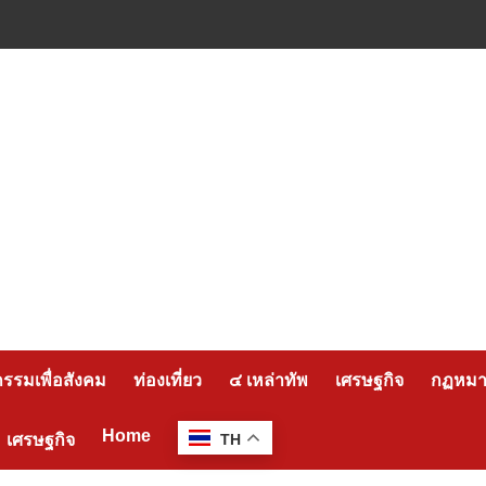
กรรมเพื่อสังคม
ท่องเที่ยว
๔ เหล่าทัพ
เศรษฐกิจ
กฏหมาย
Home
เศรษฐกิจ
TH