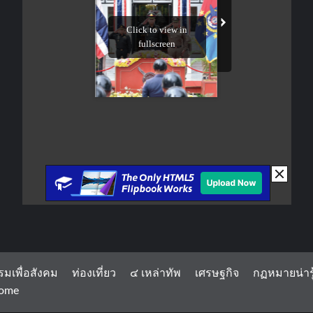
รมเพื่อสังคม
ท่องเที่ยว
๔ เหล่าทัพ
เศรษฐกิจ
กฏหมายน่ารู
ome