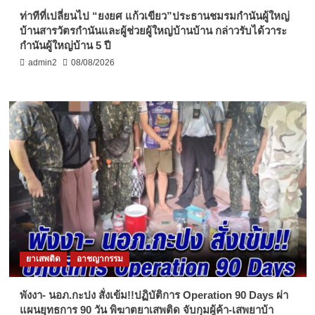
ท่าทีที่เปลี่ยนไป “ยงยศ แก้วเขียว”ประธานชมรมกำนันผู้ใหญ่
บ้านสารวัตรกำนันและผู้ช่วยผู้ใหญ่บ้านบ้าน กล่าวรับได้วาระ
กำนันผู้ใหญ่บ้าน 5 ปี
admin2
08/08/2026
ยาเสพติด
อาชญากรรม
พังงา- นอภ.กะปง สั่งเข้ม!!ปฏิบัติการ Operation 90 Days ผ่า
แผนยุทธการ 90 วัน พิฆาตยาเสพติด จับกุมผู้ค้า-เสพยาบ้า