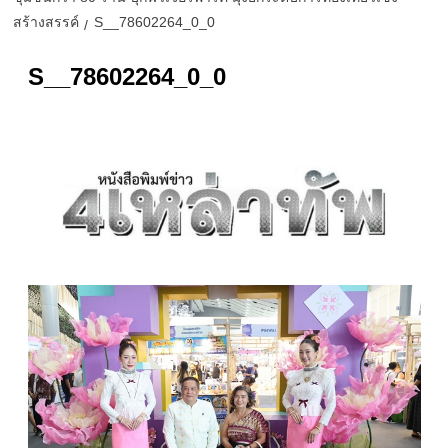
สร้างสรรค์
S__78602264_0_0
S__78602264_0_0