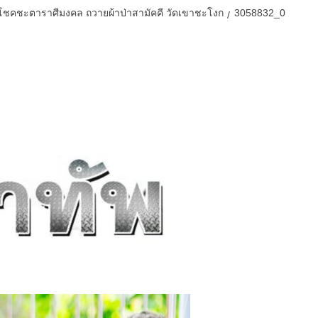
ีโชคชะตาราศีมงคล ถวายผ้าป่าสามัคคี วัดเขาชะโงก
3058832_0