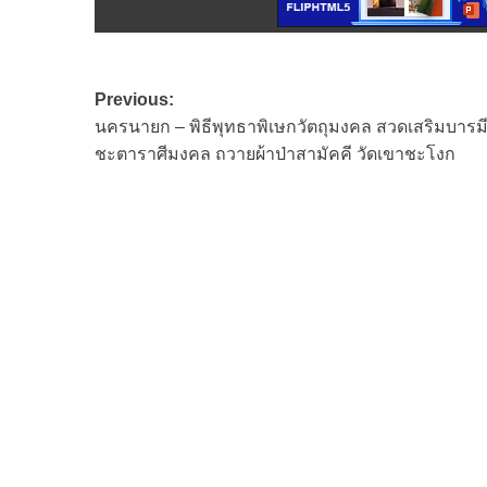
Post
Previous:
นครนายก – พิธีพุทธาพิเษกวัตถุมงคล สวดเสริมบาร
navigation
ชะตาราศีมงคล ถวายผ้าป่าสามัคคี วัดเขาชะโงก