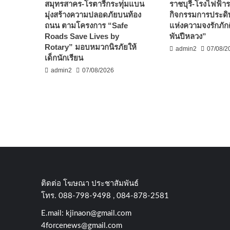
สมุทรสาคร-โรตารีกระทุ่มแบน
ราชบุรี-โรงไฟฟ้ารา
มุ่งสร้างความปลอดภัยบนท้อง
กิจกรรมการประดิษ
ถนน ตามโครงการ “Safe
แห่งความจงรักภัก
Roads Save Lives by
พันปีหลวง”
Rotary” มอบหมวกนิรภัยให้
admin2
07/08/2
เด็กนักเรียน
admin2
07/08/2026
ติดต่อ​ โฆษณา​ ประชาสัมพันธ์
โทร​. 088-798-9498 , 084-878-2581
E.mail:
kjinaon@gmail.com
4forcenews@gmail.com