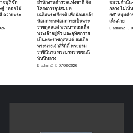
ชบุรี จัด
สำนักงานตำรวจแห่งชาติ จัด
ชมรมกำนัน-
ฐ์ “ดอกไม้
โครงการอุปสมบท
กลาง ไม่เห็น
ดี ถวายพระ
เฉลิมพระเกียรติ เพื่อน้อมเกล้า
ยศ’ หนุนดำร
น้อมกระหม่อมถวายเป็นพระ
เห็นด้วย
ราชกุศลแด่ พระบาทสมเด็จ
026
admin2
0
พระเจ้าอยู่หัว และอุทิศถวาย
เป็นพระราชกุศลแด่ สมเด็จ
พระนางเจ้าสิริกิติ์ พระบรม
ราชินีนาถ พระบรมราชชนนี
พันปีหลวง
admin2
07/08/2026