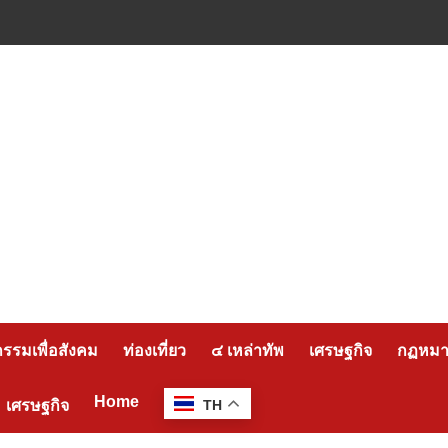
กรรมเพื่อสังคม
ท่องเที่ยว
๔ เหล่าทัพ
เศรษฐกิจ
กฏหมาย
Home
เศรษฐกิจ
TH