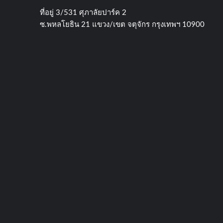
ที่อยู่​ 3/531​ ศุภาลัยปาร์ค​ 2
ซ.พหลโยธิน​ 21​ แขวง/เขต​ จตุจักร​ กรุงเทพฯ 10900