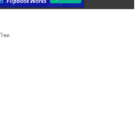
มีโชค