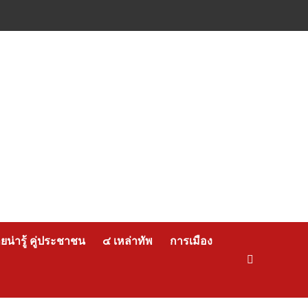
น่ารู้ คู่ประชาชน
๔ เหล่าทัพ
การเมือง