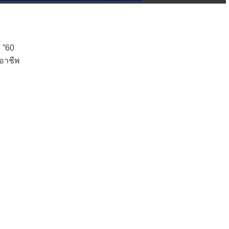
 ”60
งอาชีพ