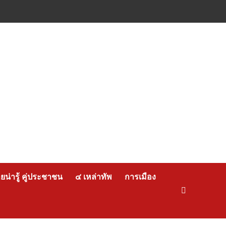
น่ารู้ คู่ประชาชน
๔ เหล่าทัพ
การเมือง