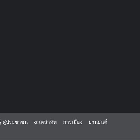
้ คู่ประชาชน
๔ เหล่าทัพ
การเมือง
ยานยนต์