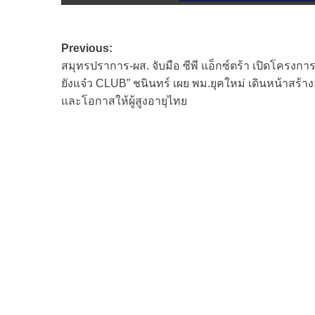
Post
Previous:
สมุทรปราการ-ผส. จับมือ ซีพี แอ็กซ์ตร้า เปิดโครงการ
navigation
ยังแจ๋ว CLUB” ชนินทร์ เผย พม.ยุคใหม่ เดินหน้าสร้า
และโอกาสให้ผู้สูงอายุไทย