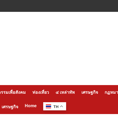
กรรมเพื่อสังคม
ท่องเที่ยว
๔ เหล่าทัพ
เศรษฐกิจ
กฏหมาย
Home
เศรษฐกิจ
TH