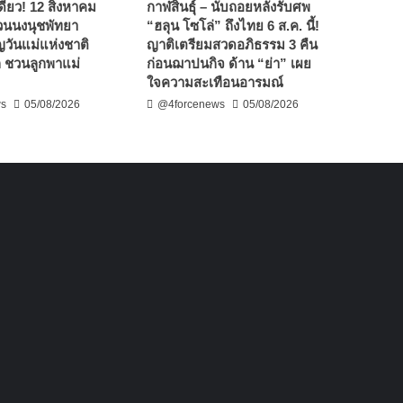
งเดียว! 12 สิงหาคม
กาฬสินธุ์ – นับถอยหลังรับศพ
สวนนงนุชพัทยา
“ฮลุน โซโล่” ถึงไทย 6 ส.ค. นี้!
วันแม่แห่งชาติ
ญาติเตรียมสวดอภิธรรม 3 คืน
ก ชวนลูกพาแม่
ก่อนฌาปนกิจ ด้าน “ย่า” เผย
ใจความสะเทือนอารมณ์
ws
05/08/2026
@4forcenews
05/08/2026