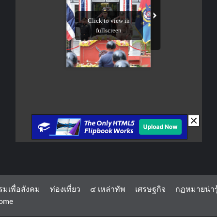
รมเพื่อสังคม
ท่องเที่ยว
๔ เหล่าทัพ
เศรษฐกิจ
กฏหมายน่ารู
ome