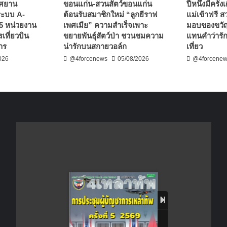
าศยาน
ขอนแก่น-สวนสัตว์ขอนแก่น
ปีหนึ่งมีครั้
าระบบ A-
ต้อนรับสมาชิกใหม่ “ลูกยีราฟ
แม่เข้าฟรี 
5 หน่วยงาน
เพศเมีย” ความสำเร็จเพาะ
มอบของขวัญ
เที่ยวบิน
ขยายพันธุ์สัตว์ป่า ชวนชมความ
แทนคำว่ารั
าร
น่ารักบนสกายวอล์ก
เที่ยว
026
@4forcenews
05/08/2026
@4forcene