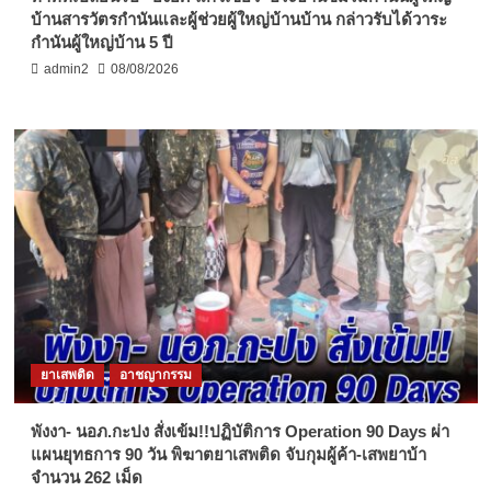
บ้านสารวัตรกำนันและผู้ช่วยผู้ใหญ่บ้านบ้าน กล่าวรับได้วาระ
กำนันผู้ใหญ่บ้าน 5 ปี
admin2
08/08/2026
ยาเสพติด
อาชญากรรม
พังงา- นอภ.กะปง สั่งเข้ม!!ปฏิบัติการ Operation 90 Days ผ่า
แผนยุทธการ 90 วัน พิฆาตยาเสพติด จับกุมผู้ค้า-เสพยาบ้า
จำนวน 262 เม็ด