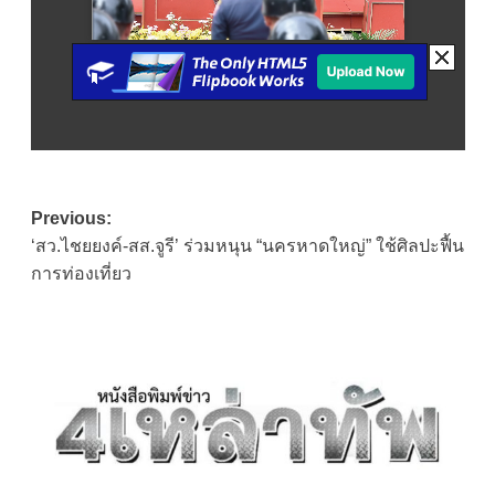
Post
Previous:
‘สว.ไชยยงค์-สส.จูรี’ ร่วมหนุน “นครหาดใหญ่” ใช้ศิลปะฟื้น
navigation
การท่องเที่ยว