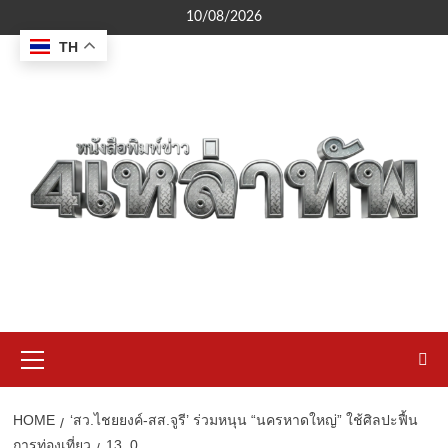
Skip
10/08/2026
to
TH
content
Primary
Menu
HOME
‘สว.ไชยยงค์-สส.จูรี’ ร่วมหนุน “นครหาดใหญ่” ใช้ศิลปะฟื้น
การท่องเที่ยว
13_0