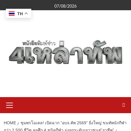
Skip
07/08/2026
to
TH
content
Primary
Menu
HOME
ชุมพรโมเดล! เปิดฉาก “อบจ.คัพ 2569” ยิ่งใหญ่ ขนทัพนักกีฬา
กว่า 2,500 ชีวิต ลุยศึก 4 ชนิดกีฬา มุ่งยกระดับเยาวชนสู่”อาชีพ”