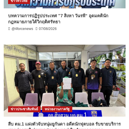
ข่าวทั่วไทย
บทความการปฏิรูปประเทศ ”7 สิงหา วันรพี“ อุดมคตินัก
กฎหมายภายใต้วิกฤติศรัทธา
@4forcenews
07/08/2026
ข่าวประชาสัมพันธ์
หน่วยงานภาครัฐ
สืบ ตม.1 แฝงตัวจับหนุ่มยูกันดา อดีตนักฟุตบอล รับขายบริการ