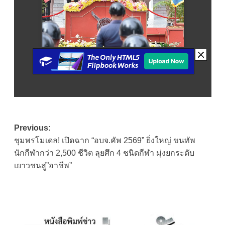
Post
Previous:
ชุมพรโมเดล! เปิดฉาก “อบจ.คัพ 2569” ยิ่งใหญ่ ขนทัพ
navigation
นักกีฬากว่า 2,500 ชีวิต ลุยศึก 4 ชนิดกีฬา มุ่งยกระดับ
เยาวชนสู่”อาชีพ”