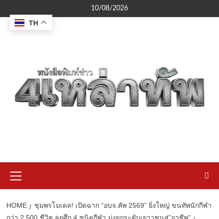
Skip
10/08/2026
to
TH
content
Primary
Menu
HOME
ชุมพรโมเดล! เปิดฉาก “อบจ.คัพ 2569” ยิ่งใหญ่ ขนทัพนักกีฬา
กว่า 2,500 ชีวิต ลุยศึก 4 ชนิดกีฬา มุ่งยกระดับเยาวชนสู่”อาชีพ”