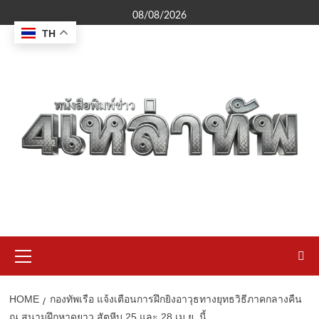
Skip
08/08/2026
to
TH
content
Primary
Menu
HOME
กองทัพเรือ แจ้งเตือนการฝึกยิงอาวุธทางยุทธวิธีภาคกลางคืน
ณ สนามฝึกหาดยาว สัตหีบ 25 และ 28 เม.ย. นี้