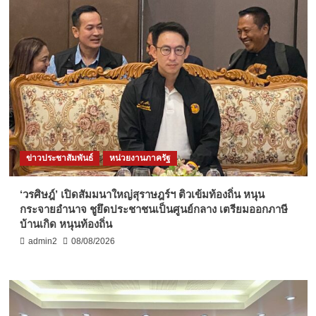
ข่าวประชาสัมพันธ์
หน่วยงานภาครัฐ
‘วรศิษฎ์’ เปิดสัมมนาใหญ่สุราษฎร์ฯ ติวเข้มท้องถิ่น หนุน
กระจายอำนาจ ชูยึดประชาชนเป็นศูนย์กลาง เตรียมออกภาษี
บ้านเกิด หนุนท้องถิ่น
admin2
08/08/2026