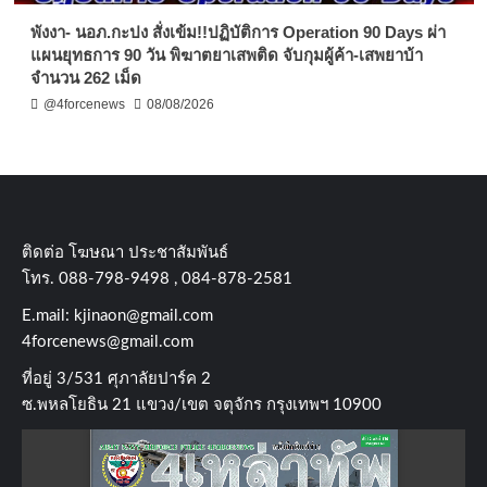
พังงา- นอภ.กะปง สั่งเข้ม!!ปฏิบัติการ Operation 90 Days ผ่า
แผนยุทธการ 90 วัน พิฆาตยาเสพติด จับกุมผู้ค้า-เสพยาบ้า
จำนวน 262 เม็ด
@4forcenews
08/08/2026
ติดต่อ​ โฆษณา​ ประชาสัมพันธ์
โทร​. 088-798-9498 , 084-878-2581
E.mail:
kjinaon@gmail.com
4forcenews@gmail.com
ที่อยู่​ 3/531​ ศุภาลัยปาร์ค​ 2
ซ.พหลโยธิน​ 21​ แขวง/เขต​ จตุจักร​ กรุงเทพฯ 10900