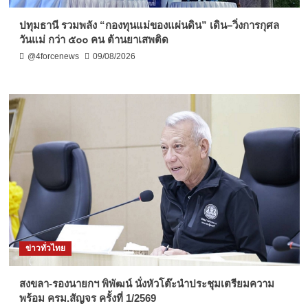
ปทุมธานี รวมพลัง “กองทุนแม่ของแผ่นดิน” เดิน–วิ่งการกุศล
วันแม่ กว่า ๕๐๐ คน ต้านยาเสพติด
@4forcenews
09/08/2026
ข่าวทั่วไทย
สงขลา-รองนายกฯ พิพัฒน์ นั่งหัวโต๊ะนำประชุมเตรียมความ
พร้อม ครม.สัญจร ครั้งที่ 1/2569