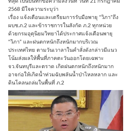
ที่สุด เป็นบันทึกข้อความลงวันที่ วันที่ 21 กรกฎาคม
2568 มีใจความระบุว่า
เรื่อง แจ้งเตือนและเตรียมการรับมือพายุ “วิภา”ถึง
ผบช.ภ.2 และข้าราชการในสังกัด ภ.2 ทุกหน่วย
ด้วยกรมอุตุนิยมวิทยาได้ประกาศแจ้งเตือนพายุ
“วิภา” และฝนตกหนักถึงหนักมากบริเวณ
ประเทศไทย ตามวันเวาลาในคำสั่งดังกล่าวมีแนว
โน้มส่งผลให้พื้นที่ภาคตะวันออกโดยเฉพาะ
จว.จันทบุรีและตราด เกิดฝนตกหนักถึงหนักมาก
อาจก่อให้เกิดน้ำท่วมฉับพลันน้ำป่าไหลหลาก และ
ดินโคลนถล่มในพื้นที่ ภ.2