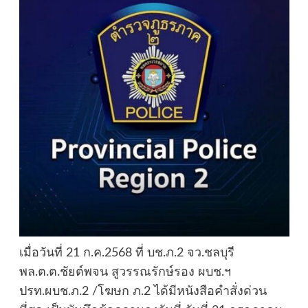
เมื่อวันที่ 21 ก.ค.2568 ที่ บช.ภ.2 จว.ชลบุรี
พล.ต.ต.ชัยต์พจน สูวรรณรักษ์รอง ผบช.ฯ
ปรท.ผบช.ภ.2 /โฆษก ภ.2 ได้มีหนังสือคำสั่งด่วน