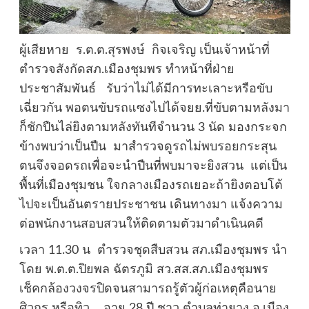
ผู้เสียหาย ร.ต.ต.สุรพงษ์ กิจเจริญ เป็นเจ้าหน้าที่
ตำรวจสังกัดสภ.เมืองชุมพร ทำหน้าที่ฝ่าย
ประชาสัมพันธ์ รับว่าไม่ได้มีการทะเลาะหรือขับ
เฉี่ยวกัน พอตนขับรถแซงไปได้จยย.ที่ขับตามหลังมา
ก็ชักปืนไล่ยิงตามหลังทันทีจำนวน 3 นัด มองกระจก
ข้างพบว่าเป็นปืน มาสำรวจดูรถไม่พบรอยกระสุน
ตนจึงจอดรถเพื่อจะนำปืนที่พบมาจะยิงสวน แต่เป็น
พื้นที่เมืองชุมชน ใจกลางเมืองรถเยอะถ้ายิงตอบโต้
ไปจะเป็นอันตรายประชาชน เดินทางมา แจ้งความ
ต่อพนักงานสอบสวนให้ติดตามตัวมาดำเนินคดี
เวลา 11.30 น ตำรวจชุดสืบสวน สภ.เมืองชุมพร นำ
โดย พ.ต.ต.ปิยพล ฉัตรภูมิ สว.สส.สภ.เมืองชุมพร
เช็คกล้องวงจรปิดจนสามารถรู้ตัวผู้ก่อเหตุคือนาย
ศิวกร หรือทิว อายุ 28 ปี ชาว ตำบลท่ายาง อ.เมือง