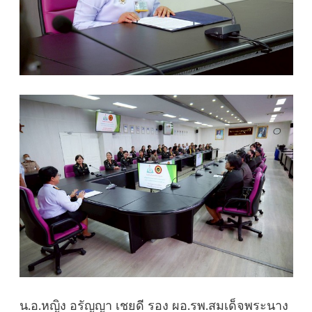
น.อ.หญิง อรัญญา เชยดี รอง ผอ.รพ.สมเด็จพระนาง