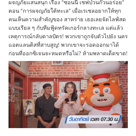
ผจญภัยแสนสนุก เรื่อง “ซอนนี่ เชฟป่วนก๊วนอร่อย”
ตอน “การผจญภัยใต้ทะเล” เมื่อเรเชลอยากให้ทุก
คนเห็นความสำคัญของ สาหร่าย เธอเลยจัดไลฟ์สด
แบบเรียล ๆ กับทีมฟู้ดทรัคเกอร์กลางทะเล แต่แล้ว
เหตุการณ์กลับตาลปัตร! พวกเขาถูกจับตัวไปยัง นคร
แอตแลนติสที่สาบสูญ! พวกเขาจะรอดออกมาได้
ก่อนที่ออกซิเจนจะหมดหรือไม่? ห้ามพลาดเด็ดขาด!