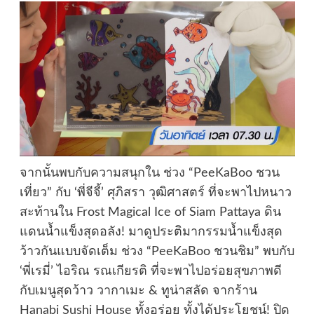
จากนั้นพบกับความสนุกใน ช่วง “PeeKaBoo ชวน
เที่ยว” กับ ‘พี่จีจี้’ ศุภิสรา วุฒิศาสตร์ ที่จะพาไปหนาว
สะท้านใน Frost Magical Ice of Siam Pattaya ดิน
แดนน้ำแข็งสุดอลัง! มาดูประติมากรรมน้ำแข็งสุด
ว้าวกันแบบจัดเต็ม ช่วง “PeeKaBoo ชวนชิม” พบกับ
‘พี่เรมี่’ ไอริณ รณเกียรติ ที่จะพาไปอร่อยสุขภาพดี
กับเมนูสุดว้าว วากาเมะ & ทูน่าสลัด จากร้าน
Hanabi Sushi House ทั้งอร่อย ทั้งได้ประโยชน์! ปิด