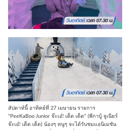
สัปดาห์นี้ อาทิตย์ที่ 27 เมษายน รายการ
“PeeKaBoo Junior จ๊ะเอ๋! เด็ด เด็ด” (พีกาบู้ จูเนียร์
จ๊ะเอ๋! เด็ด เด็ด) น้องๆ หนูๆ จะได้รับชมแอนิเมชัน