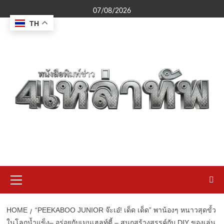
Skip
07/08/2026
to
TH
content
Primary
Menu
HOME
“PEEKABOO JUNIOR จ๊ะเอ๋! เด็ด เด็ด” พาน้องๆ หนาวสุดขั้ว
ในโลกน้ำแข็ง– อร่อยกับเมนูเฮลท์ตี้ – สนุกสร้างสรรค์กับ DIY ของเล่น