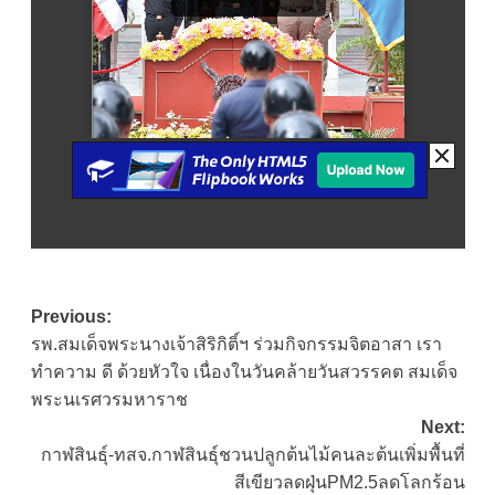
Post
Previous:
รพ.สมเด็จพระนางเจ้าสิริกิติ์ฯ ร่วมกิจกรรมจิตอาสา เรา
navigation
ทำความ ดี ด้วยหัวใจ เนื่องในวันคล้ายวันสวรรคต สมเด็จ
พระนเรศวรมหาราช
Next:
กาฬสินธุ์-ทสจ.กาฬสินธุ์ชวนปลูกต้นไม้คนละต้นเพิ่มพื้นที่
สีเขียวลดฝุ่นPM2.5ลดโลกร้อน