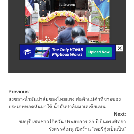
Post
Previous:
สงขลา-น้ำมันปาล์มของไทยแพง พ่อค้าแม่ค้าที่ขายของ
navigation
ประเภททอดหันมาใช้ น้ำมันปาล์มมาเลเซียแทน
Next:
ชลบุรี-เชฟชาวไต้หวัน ประสบการ 35 ปี บินตรงพัทยา
รังสรรค์เมนู เปิดร้าน “เจอรี่กุ้งเป็นเป็น“