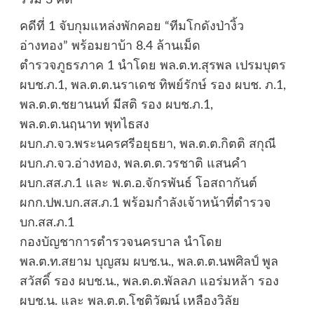
คดีที่ 1 จับกุมแหล่งพักคอย “ทีมโกดังป่างิ้ว
อ่างทอง” พร้อมยาบ้า 8.4 ล้านเม็ด
ตำรวจภูธรภาค 1 นำโดย พล.ต.ท.สุรพล เปรมบุตร
ผบช.ภ.1, พล.ต.ต.นราเดช ทิพย์รักษ์ รอง ผบช. ภ.1,
พล.ต.ต.ชยานนท์ มีสติ รอง ผบช.ภ.1,
พล.ต.ต.นฤนาท พุทไธสง
ผบก.ภ.จว.พระนครศรีอยุธยา, พล.ต.ต.กิตติ สกุณี
ผบก.ภ.จว.อ่างทอง, พล.ต.ต.วรชาติ แสนคำ
ผบก.สส.ภ.1 และ พ.ต.อ.จักรพันธ์ โอสถากันต์
ผกก.ปพ.บก.สส.ภ.1 พร้อมกำลังเจ้าหน้าที่ตำรวจ
บก.สส.ภ.1
กองบัญชาการตำรวจนครบาล นำโดย
พล.ต.ท.สยาม บุญสม ผบช.น., พล.ต.ต.นพศิลป์ พูล
สวัสดิ์ รอง ผบช.น., พล.ต.ต.พัลลภ แอร่มหล้า รอง
ผบช.น. และ พล.ต.ต.โชติวัฒน์ เหลืองวิลัย