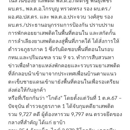
ในส่วนของยาเสพติด พล.ต.อ.กิตติ์รัฐ พันธุ์เพ็ชร์
ผบ.ตร., พล.ต.อ.ไกรบุญ ทรวดทรง รอง ผบ.ตร./
ผอ.ศอ.ปส.ตร. และ พล.ต.อ.ประจวบ วงศ์สุข รอง
ผบ.ตร./ประธานอนุกรรมการป้องกัน ปราบปราม
การพักคอยยาเสพติดในพื้นที่ตอนใน และสกัดกั้น
การลำเลียงยาเสพติดลงสู่พื้นที่ภาคใต้ ได้สั่งการให้
ตำรวจภูธรภาค 1 ซึ่งรับผิดชอบพื้นที่ตอนในรอบ
กทม.และปริมณฑล รวม 9 จว. ทำการสืบสวนหา
ข่าวเพื่อทำลายแหล่งพักคอยและรวบรวมยาเสพติด
ที่ลักลอบนำเข้ามาจากประเทศเพื่อนบ้านตามแนว
ตะเข็บชายแดนเข้ามายังพื้นที่ตอนในเพื่อรอเตรียม
ส่งต่อให้กับลูกค้า
หรือที่เรียกกันว่า “โกดัง” โดยตั้งแต่วันที่ 1 ต.ค.67 –
ปัจจุบัน ตำรวจภูธรภาค 1 ได้จับกุมคดียาเสพติด
รวม 9,727 คดี ผู้ต้องหารวม 9,797 คน ตรวจยึดของ
กลางที่สำคัญ ได้แก่ ยาบ้า