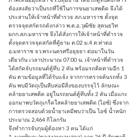
ภาคเหนือมุ่งหน้า จว.ปทุมธานี โดยรถตู้ทึบดังกล่าว
ต้องสงสัยว่าเป็นรถที่ใช้ในการขนยาเสพติด จึงได้
ประสานให้เจ้าหน้าที่ตำรวจ สภ.มหาราช ตั้งจุด
ตรวจจุดสกัดรถดังกล่าว พ.ต.อ.วุฒิชัย สุคนธวิท
ผกก.สภ.มหาราช จึงได้สั่งการให้เจ้าหน้าที่ตำรวจ
ตั้งจุดตรวจจุดสกัดที่ตู้ยาม ต.02 ม.4 ต.ท่าตอ
อ.มหาราช จว.พระนครศรีอยุธยา ต่อมาในวัน
เดียวกัน เวลาประมาณ 07.00 น. เจ้าหน้าที่ตำรวจ
ได้สกัดจับรถยนต์ตู้ทึบ 2 คัน พร้อมรถติดตามอีก 1
คัน ตามข้อมูลที่ได้รับแจ้ง จากการตรวจค้นรถทั้ง 3
คัน พบมีวัตถุเป็นหีบห่อมีสิ่งของบรรจุไว้ ลักษณะ
คล้ายยาเสพติด อยู่ในรถยนต์ตู้ทึบทั้ง 2 คัน เมื่อแกะ
ออกมาพบวัตถุเกร็ดใสคล้ายยาเสพติด (ไอซ์) ซึ่งจาก
การตรวจสอบด้วยน้ำยาเคมีพบว่าเป็น ไอซ์ น้ำหนัก
ประมาณ 2,464 กิโลกรัม
จึงทำการจับกุมผู้ต้องหา 3 คน ได้แก่