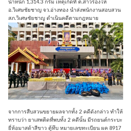
น้ำหนัก 1,314.3 กรัม เหตุเกิดที่ ต.สาวร้องไห้
อ.วิเศษชัยชาญ จว.อ่างทอง นำส่งพนักงานสอบสวน
สภ.วิเศษชัยชาญ ดำเนินคดีตามกฎหมาย
จากการสืบสวนขยายผลจากทั้ง 2 คดีดังกล่าว ทำให้
ทราบว่า ยาเสพติดที่พบทั้ง 2 คดีนั้น มีรถยนต์กระบะ
ยี่ห้อมาสด้าสีขาว ตู้ทึบ หมายเลขทะเบียน ผค 8917