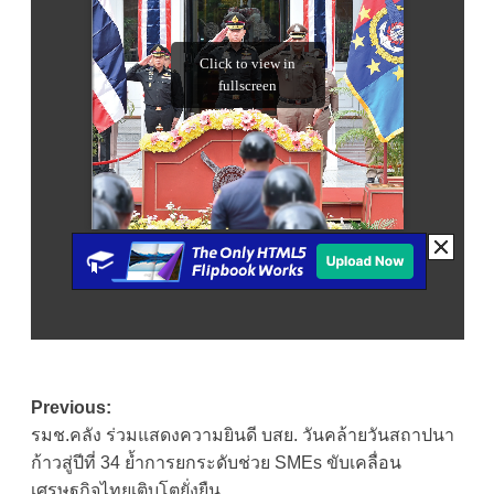
Post
Previous:
รมช.คลัง ร่วมแสดงความยินดี บสย. วันคล้ายวันสถาปนา
navigation
ก้าวสู่ปีที่ 34 ย้ำการยกระดับช่วย SMEs ขับเคลื่อน
เศรษฐกิจไทยเติบโตยั่งยืน