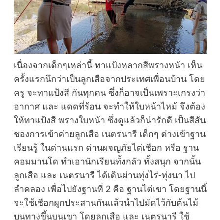
เนื่องจากเด็กๆเหล่านี้ ทาแป้งหลากสีพรางหน้า เห็น
ครั้งแรกนึกว่าเป็นลูกเสือจากประเทศเพื่อนบ้าน โดย
ครู จะทาแป้งสี กันทุกคน ซึ่งก็อาจเป็นเพราะเกรงว่า
อากาศ และ แดดที่ร้อน จะทำให้ใบหน้าไหม้ จึงต้อง
ให้ทาแป้งสี พรางใบหน้า ซึ่งดูแล้วก็น่ารักดี เป็นสีสัน
ชองการเข้าค่ายลูกเสือ เนตรนารี เด็กๆ ต่างเข้าฐาน
เรียนรู้ ในด่านแรก ด่านผจญภัยไต่เชือก หรือ ฐาน
คอมมานโด ทำเอานักเรียนทั้งกลัว ทั้งสนุก จากนั้น
ลูกเสือ และ เนตรนารี ได้เดินผ่านทุ่งไร่-ทุ่งนา ไป
ลำคลอง เพื่อไปยังฐานที่ 2 คือ ฐานไต่เขา โดยฐานนี้
จะใช้เชือกผูกประสานกันแล้วนำไปมัดไว้กับต้นไม้
บนทางขึ้นบนเขา โดยลูกเสือ และ เนตรนารี ใช้