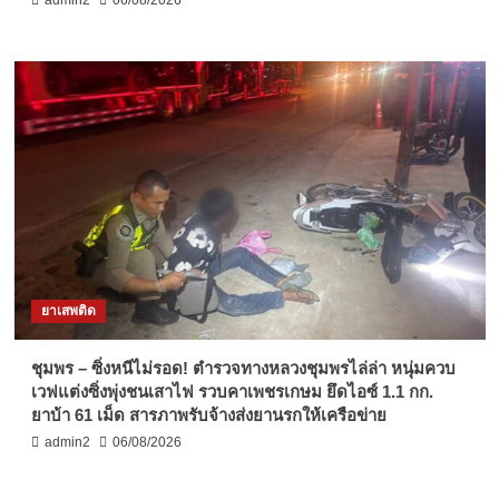
ยาเสพติด
ชุมพร – ซิ่งหนีไม่รอด! ตำรวจทางหลวงชุมพรไล่ล่า หนุ่มควบ
เวฟแต่งซิ่งพุ่งชนเสาไฟ รวบคาเพชรเกษม ยึดไอซ์ 1.1 กก.
ยาบ้า 61 เม็ด สารภาพรับจ้างส่งยานรกให้เครือข่าย
admin2
06/08/2026