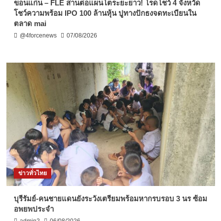
ขอนแก่น – FLE สานต่อแผนโตระยะยาว! โรดโชว์ 4 จังหวัด
โชว์ความพร้อม IPO 100 ล้านหุ้น ปูทางปักธงจดทะเบียนใน
ตลาด mai
@4forcenews
07/08/2026
ข่าวทั่วไทย
บุรีรัมย์-คนชายแดนยังระวังเตรียมพร้อมหากรบรอบ 3 นร ซ้อม
อพยพประจำ
admin2
06/08/2026