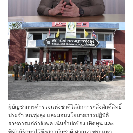
ผู้บัญชาการตำรวจแห่งชาติได้สักการะสิ่งศักดิ์สิทธิ์
ประจำ สภ.ทุ่งลุง และมอบนโยบายการปฏิบัติ
ราชการแก่กำลังพล เน้นย้ำปกป้อง เทิดทูน และ
พิทักษ์รักษาไว้ซึ่งสถาบันชาติ ศาสนา พระมหา