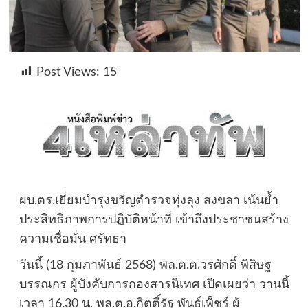
Post Views:
15
ผบ.ตร.เยี่ยมบำรุงขวัญตำรวจทุ่งลุง สงขลา เน้นย้ำ
ประสิทธิภาพการปฏิบัติหน้าที่ เข้าถึงประชาชนสร้าง
ความเชื่อมั่น ศรัทธา
วันนี้ (18 กุมภาพันธ์ 2568) พล.ต.ต.วรศักดิ์ พิสิษฐ
บรรณกร ผู้บังคับการกองสารนิเทศ เปิดเผยว่า วานนี้
เวลา 16.30 น. พล.ต.อ.กิตติ์รัฐ พันธุ์เพ็ชร์ ผู้