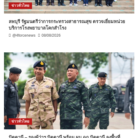
ข่าวทั่วไทย
ลพบุรี รัฐมนตรีว่าการกระทรวงสาธารณสุข ตรวจเยี่ยมหน่วย
บริการโรงพยาบาลโคกสำโรง
@4forcenews
08/08/2026
ข่าวทั่วไทย
ปัตตานี – รองผู้ว่าฯ ปัตตานี พร้อม ผบ.ฉก.ปัตตานี ลงพื้นที่