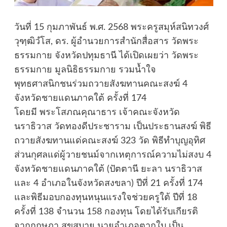
วันที่ 15 กุมภาพันธ์ พ.ศ. 2568 พระครูสมุห์สนิทวงศ์
วุฑฺฒิวํโส, ดร. ผู้อำนวยการสำนักสื่อสาร วัดพระ
ธรรมกาย จังหวัดปทุมธานี ได้เปิดเผยว่า วัดพระ
ธรรมกาย มูลนิธิธรรมกาย รวมน้ำใจ
พุทธศาสนิกชนร่วมถวายสังฆทานคณะสงฆ์ 4
จังหวัดชายแดนภาคใต้ ครั้งที่ 174
โดยมี พระโสภณคุณาธาร เจ้าคณะจังหวัด
นราธิวาส วัดทองดีประชาราม เป็นประธานสงฆ์ พิธี
ถวายสังฆทานแด่คณะสงฆ์ 323 วัด พิธีทำบุญอุทิศ
ส่วนกุศลแด่ผู้วายชนม์จากเหตุการณ์ความไม่สงบ 4
จังหวัดชายแดนภาคใต้ (ปัตตานี ยะลา นราธิวาส
และ 4 อำเภอในจังหวัดสงขลา) ปีที่ 21 ครั้งที่ 174
และพิธีมอบกองทุนหนุนแรงใจช่วยครูใต้ ปีที่ 18
ครั้งที่ 138 จำนวน 158 กองทุน โดยได้รับเกียรติ
จากกฤษฎา สุขสบาย นายอำเภอตากใบ เป็น