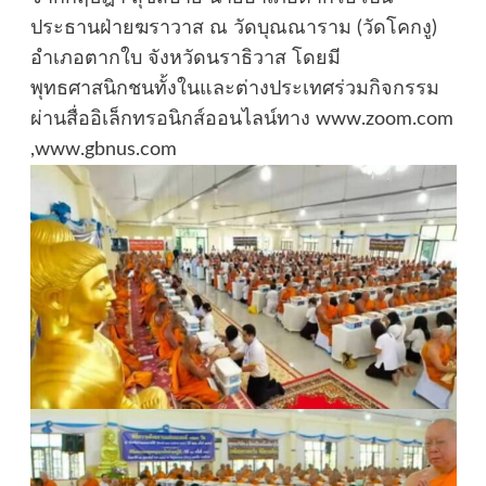
ประธานฝ่ายฆราวาส ณ วัดบุณณาราม (วัดโคกงู)
อำเภอตากใบ จังหวัดนราธิวาส โดยมี
พุทธศาสนิกชนทั้งในและต่างประเทศร่วมกิจกรรม
ผ่านสื่ออิเล็กทรอนิกส์ออนไลน์ทาง www.zoom.com
,www.gbnus.com