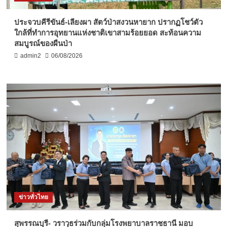
ประจวบคีรีขันธ์-เลียงผา สัตว์ป่าสงวนหายาก ปรากฏโชว์ตัว
ใกล้ที่ทำการอุทยานแห่งชาติเขาสามร้อยยอด สะท้อนความ
สมบูรณ์ของผืนป่า
admin2
06/08/2026
ข่าวทั่วไทย
สุพรรณบุรี- วราวุธร่วมกับกลุ่มโรงพยาบาลราชธานี มอบ