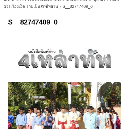
ผวจ.ร้อยเอ็ด ร่วมเป็นสักขีพยาน
S__82747409_0
S__82747409_0