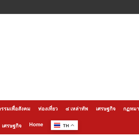
กรรมเพื่อสังคม
ท่องเที่ยว
๔ เหล่าทัพ
เศรษฐกิจ
กฏหมาย
Home
เศรษฐกิจ
TH