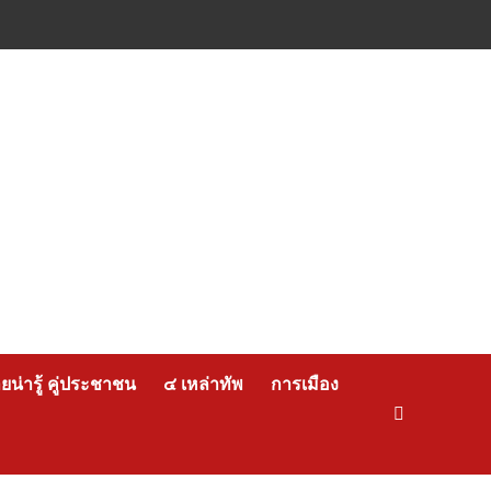
น่ารู้ คู่ประชาชน
๔ เหล่าทัพ
การเมือง