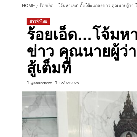
HOME
ร้อยเอ็ด…โจ้มหาเฮง“ ตั้งโต๊ะแถลงข่าว คุณนายผู้ว่า โกง
ข่าวทั่วไทย
ร้อยเอ็ด…โจ้มหา
ข่าว คุณนายผู้ว่
สู้เต็มที่
@4forcenews
12/02/2025