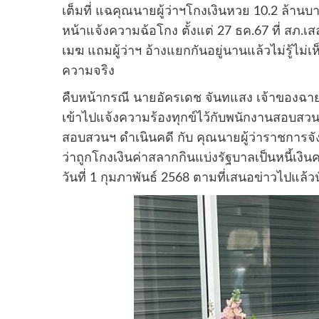
เต็มที่ แฉคุณนายผู้ว่าฯโกงเงินหวย 10.2 ล้าน
หน้าแจ้งความฉ้อโกง ตั้งแต่ 27 ธค.67 ที่ สภ.เสล
เมฆ แถมผู้ว่าฯ อ้างแยกกันอยู่นานแล้วไม่รู้ไม่เห็น
ความจริง
คืบหน้ากรณี นายอัครเดช จันทแสง เจ้าของฉายา “
เข้าไปแจ้งความร้องทุกข์ไว้กับพนักงานสอบสวน ส
สอบสวนฯ ดำเนินคดี กับ คุณนายผู้ว่าราชการจั
ว่าถูกโกงเงินค่าสลากกินแบ่งรัฐบาลเป็นหนี้เงิ
วันที่ 1 กุมภาพันธ์ 2568 ตามที่เสนอข่าวไปแล้วน