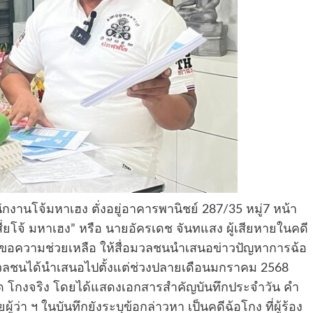
ำนักงานโจ้มหาเฮง ตั่งอยู่อาคารพานิชย์ 287/35 หมู่7 หน้า
เสี่ยโจ้ มหาเฮง” หรือ นายอัครเดช จันทแสง ผู้เสียหายในคดี
ื่อขอความช่วยเหลือ ให้สื่อมวลชนนำเสนอข่าวปัญหาการฉ้อ
่อมวลชนได้นำเสนอไปตั้งแต่ช่วงปลายเดือนมกราคม 2568
วัด โกงจริง โดยได้แสดงเอกสารสำคัญบันทึกประจำวัน คำ
้ว่า ฯ ในบันทึกยังระบุข้อกล่าวหา เป็นคดีฉ้อโกง ที่ผู้ร้อง