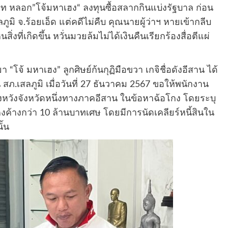
บาท หลอก”โจ้มหาเฮง“ ลงทุนซื้อสลากกินแบ่งรัฐบาล ก่อน
ภูมิ จ.ร้อยเอ็ด แต่คดีไม่คืบ คุณนายผู้ว่าฯ หายเข้ากลีบ
สิ่งที่เกิดขึ้น หวั่นมวยล้มไม่ได้เงินคืนเรียกร้องสื่อตีแผ่
โจ้ มหาเฮง” ลูกศิษย์ก้นกุฏิมือขวา เกจิชื่อดังอีสาน ได้
ภ.เสลภูมิ เมื่อวันที่ 27 ธันวาคม 2567 ขอให้พนักงาน
งหวังจังหวัดหนึ่งทางภาคอีสาน ในข้อหาฉ้อโกง โดยระบุ
นคงค้างกว่า 10 ล้านบาทเศษ โดยมีการนัดเคลียร์หนี้สินใน
ั้น