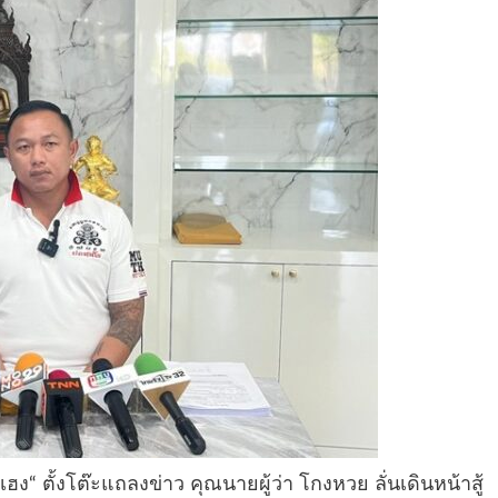
เฮง“ ตั้งโต๊ะแถลงข่าว คุณนายผู้ว่า โกงหวย ลั่นเดินหน้าสู้