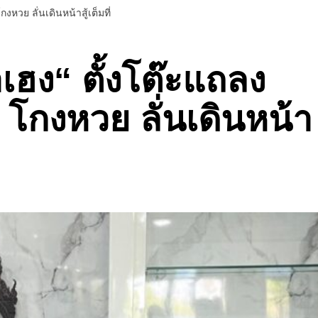
หวย ลั่นเดินหน้าสู้เต็มที่
เฮง“ ตั้งโต๊ะแถลง
า โกงหวย ลั่นเดินหน้า