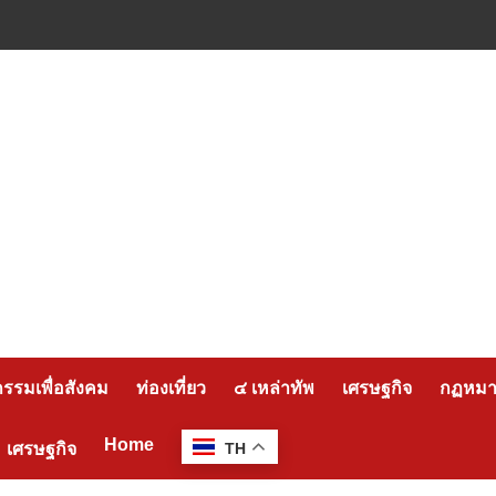
กรรมเพื่อสังคม
ท่องเที่ยว
๔ เหล่าทัพ
เศรษฐกิจ
กฏหมาย
Home
เศรษฐกิจ
TH