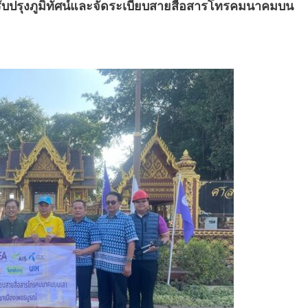
รับปรุงภูมิทัศน์และจัดระเบียบสายสื่อสารโทรคมนาคมบน