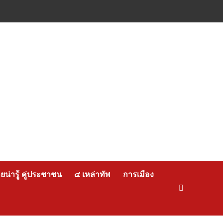
น่ารู้ คู่ประชาชน
๔ เหล่าทัพ
การเมือง