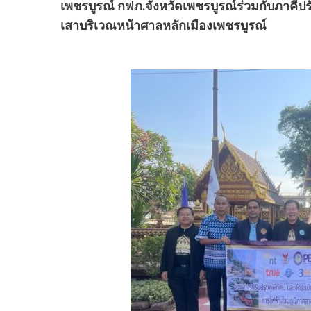
เพชรบูรณ์ กฟภ.จังหวัดเพชรบูรณ์ร่วมกับภาคีป
เสาบริเวณหน้าศาลหลักเมืองเพชรบูรณ์