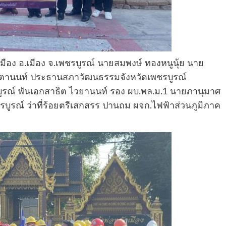
กเมือง อ.เมือง จ.เพชรบูรณ์ นายสมพงษ์ ทองหนูนุ้ย นาย
ฆษิตานนท์ ประธานสภาวัฒนธรรมจังหวัดเพชรบูรณ์
ูรณ์ พันเอกสาธิต ไวยานนท์ รอง ผบ.พล.ม.1 นายภานุมาศ
ชรบูรณ์ ว่าที่ร้อยตรีเสกสรร ปานถม ผจก.ไฟฟ้าส่วนภูมิภาค