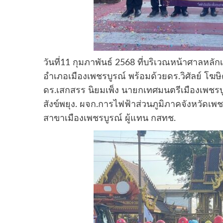
วันที่11 กุมภาพันธ์ 2568 ที่บริเวณหน้าศาลหลั
อำเภอเมืองเพชรบูรณ์ พร้อมด้วยดร.วิศัลย์ โ
ดร.เสกสรร นิยมเพ็ง นายกเทศมนตรีเมืองเพชรบ
สังข์พยุง. ผจก.การไฟฟ้าส่วนภูมิภาคจังหวัดเพ
สาขาเมืองเพชรบูรณ์ ผู้แทน กสทช.