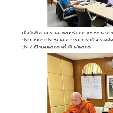
เมื่อวันที่ ๗ มกราคม ๒๕๖๘ เวลา ๑๓.๓๐ น นาย
ประธานการประชุมคณะกรรมการกลั่นกรองคัดเล
ประจำปี พ.ศ.๒๕๖๘ ครั้งที่ ๑/๒๕๖๘