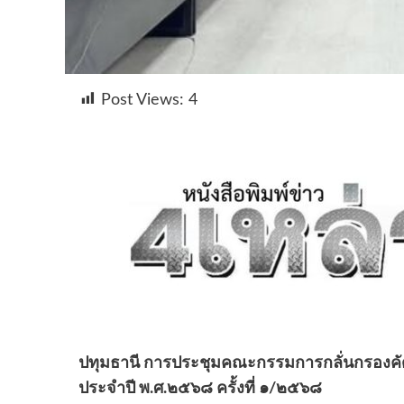
Post Views:
4
ปทุมธานี การประชุมคณะกรรมการกลั่นกรองคัด
ประจำปี พ.ศ.๒๕๖๘ ครั้งที่ ๑/๒๕๖๘