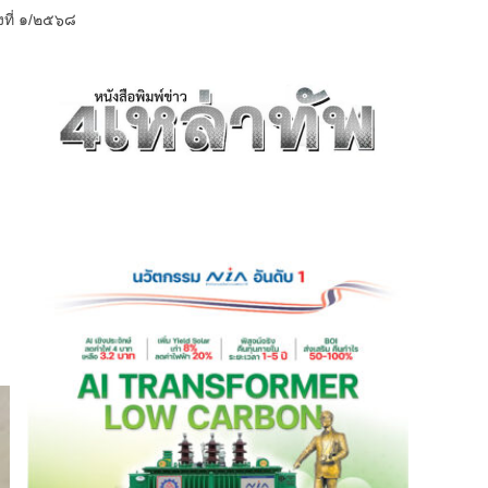
งที่ ๑/๒๕๖๘