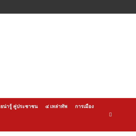
น่ารู้ คู่ประชาชน
๔ เหล่าทัพ
การเมือง