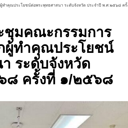
ู้ทำคุณประโยชน์ต่อพระพุทธศาสนา ระดับจังหวัด ประจำปี พ.ศ.๒๕๖๘ ครั้
ระชุมคณะกรรมการ
อกผู้ทำคุณประโยชน์
า ระดับจังหวัด
๘ ครั้งที่ ๑/๒๕๖๘