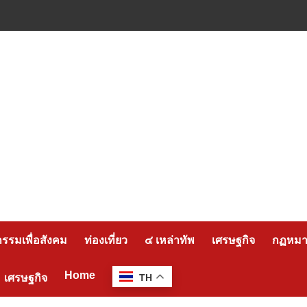
กรรมเพื่อสังคม
ท่องเที่ยว
๔ เหล่าทัพ
เศรษฐกิจ
กฏหมาย
Home
เศรษฐกิจ
TH