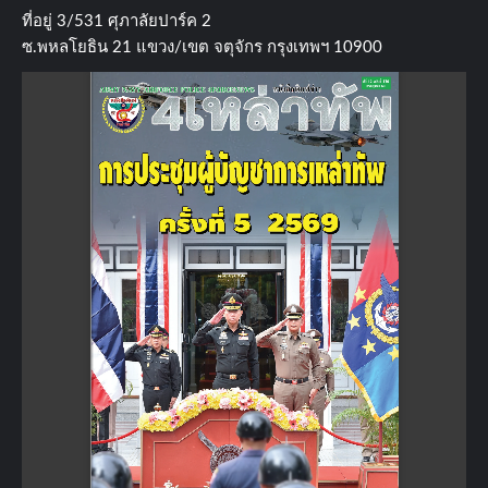
ที่อยู่​ 3/531​ ศุภาลัยปาร์ค​ 2
ซ.พหลโยธิน​ 21​ แขวง/เขต​ จตุจักร​ กรุงเทพฯ 10900