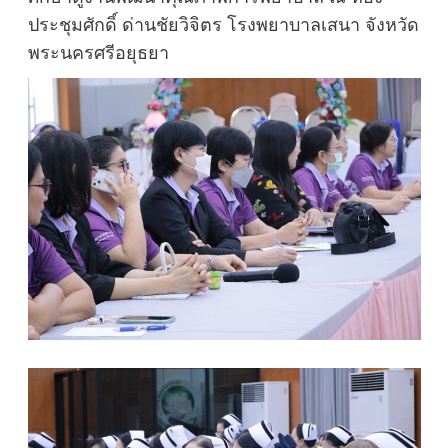
ประชุมศักดิ์ ด่านชัยวิจิตร โรงพยาบาลเสนา จังหวัด
พระนครศรีอยุธยา