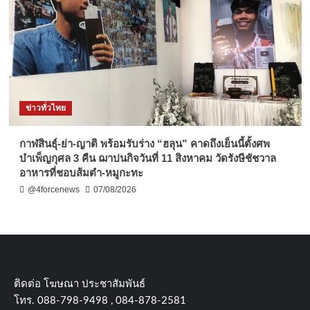
ข่าวทั่วไทย
กาฬสินธุ์-ย่า-ญาติ พร้อมรับร่าง “ฮลุน” คาดถึงเย็นนี้ตั้งศพ
บำเพ็ญกุศล 3 คืน ฌาปนกิจวันที่ 11 สิงหาคม วัดรังษีชัชวาล
อาหารที่ชอบส้มตำ-หมูกะทะ
@4forcenews
07/08/2026
ติดต่อ​ โฆษณา​ ประชาสัมพันธ์
โทร​. 088-798-9498 , 084-878-2581