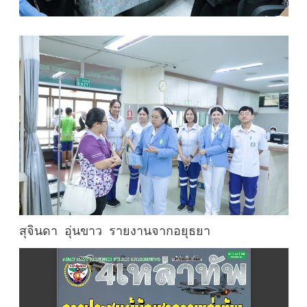
สุจินดา อุ่นขาว รายงานจากอยุธยา