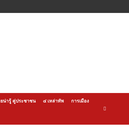
น่ารู้ คู่ประชาชน
๔ เหล่าทัพ
การเมือง