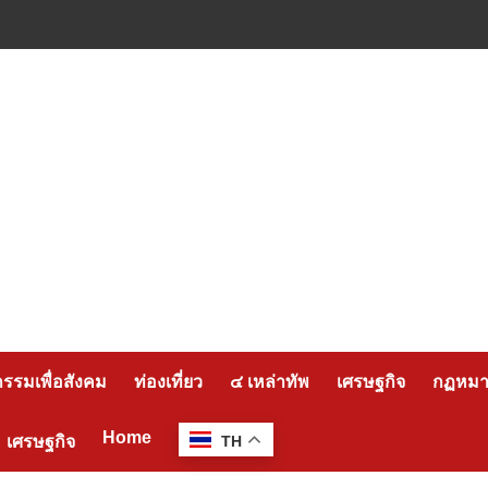
กรรมเพื่อสังคม
ท่องเที่ยว
๔ เหล่าทัพ
เศรษฐกิจ
กฏหมาย
Home
เศรษฐกิจ
TH