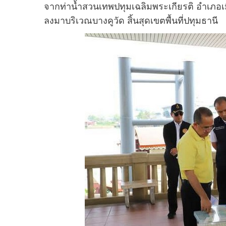
จากท่าน้ำสวนเทพปทุมเฉลิมพระเกียรติ อำเภอเม
ลงมาบริเวณบางคูวัด สิ้นสุดเขตพื้นที่ปทุมธานี