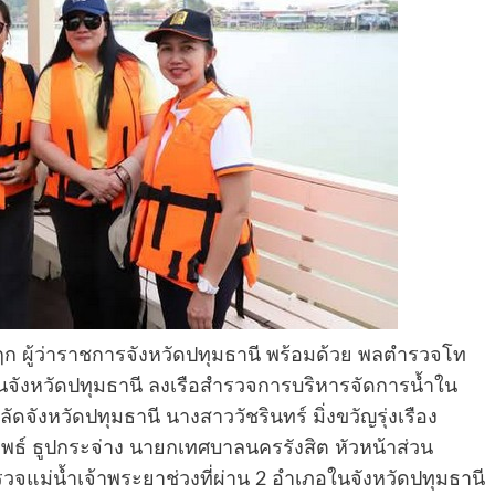
มฤก ผู้ว่าราชการจังหวัดปทุมธานี พร้อมด้วย พลตำรวจโท
นจังหวัดปทุมธานี ลงเรือสำรวจการบริหารจัดการน้ำใน
ดจังหวัดปทุมธานี นางสาววัชรินทร์ มิ่งขวัญรุ่งเรือง
ลุพธ์ ธูปกระจ่าง นายกเทศบาลนครรังสิต หัวหน้าส่วน
วจแม่น้ำเจ้าพระยาช่วงที่ผ่าน 2 อำเภอในจังหวัดปทุมธานี