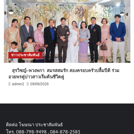
ข่าวประชาสัมพันธ์
สุรวิชญ์–พวงพกา สมรสสมรัก สองครอบครัวปลื้มปีติ ร่วม
อวยพรคู่บ่าวสาวเริ่มต้นชีวิตคู่
admin2
09/08/2026
ติดต่อ​ โฆษณา​ ประชาสัมพันธ์
โทร​. 088-798-9498 , 084-878-2581