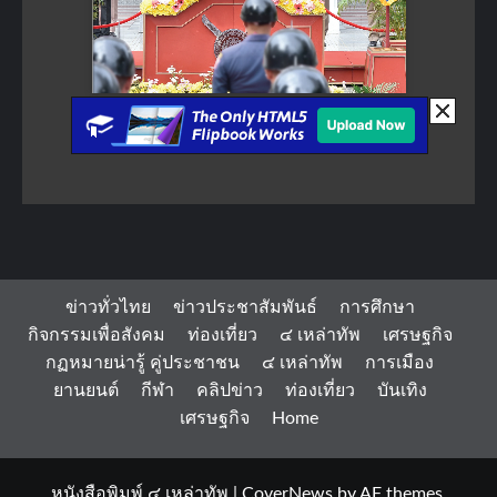
ข่าวทั่วไทย
ข่าวประชาสัมพันธ์
การศึกษา
กิจกรรมเพื่อสังคม
ท่องเที่ยว
๔ เหล่าทัพ
เศรษฐกิจ
กฏหมายน่ารู้ คู่ประชาชน
๔ เหล่าทัพ
การเมือง
ยานยนต์
กีฬา
คลิปข่าว
ท่องเที่ยว
บันเทิง
เศรษฐกิจ
Home
หนังสือพิมพ์ ๔ เหล่าทัพ
|
CoverNews
by AF themes.