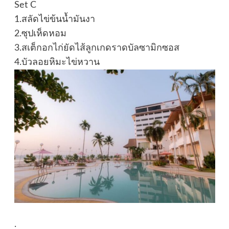
Set C
1.สลัดไข่ข้นน้ำมันงา
2.ซุปเห็ดหอม
3.สเต็กอกไก่ยัดไส้ลูกเกดราดบัลซามิกซอส
4.บัวลอยหิมะไข่หวาน
.