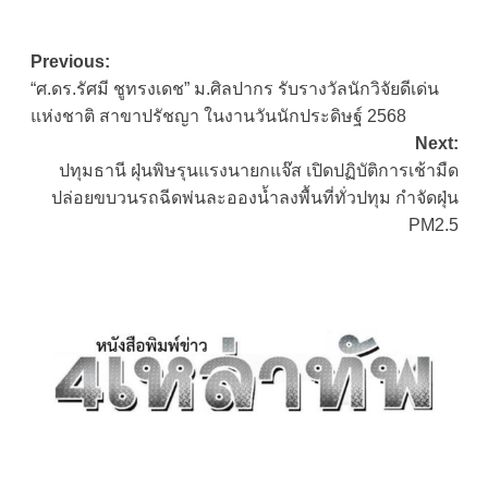
Post
Previous:
“ศ.ดร.รัศมี ชูทรงเดช” ม.ศิลปากร รับรางวัลนักวิจัยดีเด่น
navigation
แห่งชาติ สาขาปรัชญา ในงานวันนักประดิษฐ์ 2568
Next:
ปทุมธานี ฝุ่นพิษรุนแรงนายกแจ๊ส เปิดปฏิบัติการเช้ามืด
ปล่อยขบวนรถฉีดพ่นละอองน้ำลงพื้นที่ทั่วปทุม กำจัดฝุ่น
PM2.5