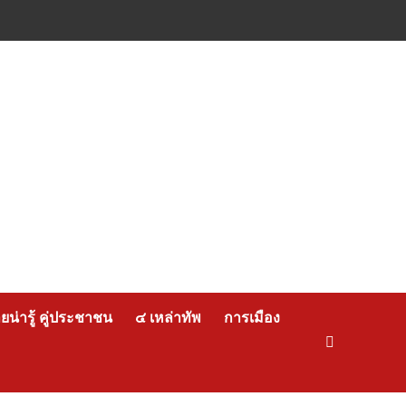
น่ารู้ คู่ประชาชน
๔ เหล่าทัพ
การเมือง