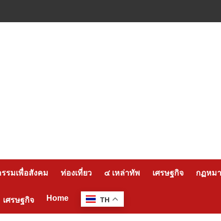
กรรมเพื่อสังคม
ท่องเที่ยว
๔ เหล่าทัพ
เศรษฐกิจ
กฏหมาย
Home
เศรษฐกิจ
TH