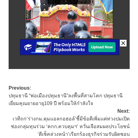
Post
Previous:
ปทุมธานี “พ่อเมืองปทุมธานี”ลงพื้นที่สามโคก ปทุมธานี
navigation
เยี่ยมคุณยายอายุ109 ปี พร้อมให้กำลังใจ
Next:
เวทีถก‘ร่างกม.คุมแอลกอฮอล์’ชี้มีข้อดีเพิ่มแต่ห่วงปมเปิด
ช่องกลุ่มทุนร่วม ‘คกก.ควบคุมฯ’ หวั่นเจือสมผลประโยชน์
‘ตีเช็คล่วงหน้า’เรียกร้องธุรกิจร่วมรับผิดชอบ