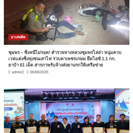
ยาเสพติด
ชุมพร – ซิ่งหนีไม่รอด! ตำรวจทางหลวงชุมพรไล่ล่า หนุ่มควบ
เวฟแต่งซิ่งพุ่งชนเสาไฟ รวบคาเพชรเกษม ยึดไอซ์ 1.1 กก.
ยาบ้า 61 เม็ด สารภาพรับจ้างส่งยานรกให้เครือข่าย
admin2
06/08/2026