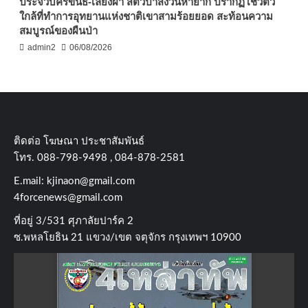
ประจวบคีรีขันธ์-เลียงผา สัตว์ป่าสงวนหายาก ปรากฏโชว์ตัว
ใกล้ที่ทำการอุทยานแห่งชาติเขาสามร้อยยอด สะท้อนความ
สมบูรณ์ของผืนป่า
admin2
06/08/2026
ติดต่อ​ โฆษณา​ ประชาสัมพันธ์
โทร​. 088-798-9498 , 084-878-2581
E.mail:
kjinaon@gmail.com
4forcenews@gmail.com
ที่อยู่​ 3/531​ ศุภาลัยปาร์ค​ 2
ซ.พหลโยธิน​ 21​ แขวง/เขต​ จตุจักร​ กรุงเทพฯ 10900