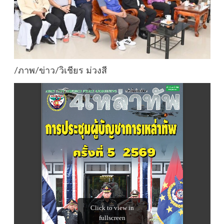
/ภาพ/ข่าว/วิเชียร ม่วงสี