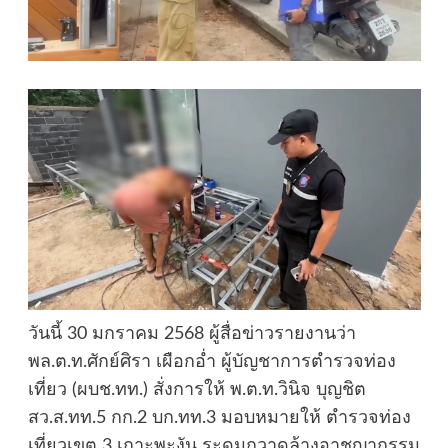
วันนี้ 30 มกราคม 2568 ผู้สื่อข่าวรายงานว่า
พล.ต.ท.ศักย์ศิรา เผือกอ่ำ ผู้บัญชาการตำรวจท่อง
เที่ยว (ผบช.ทท.) สั่งการให้ พ.ต.ท.วินิจ บุญชิต
สว.ส.ทท.5 กก.2 บก.ทท.3 มอบหมายให้ ตำรวจท่อง
เที่ยวเขต 3 เกาะพะงัน ระดมกวาดล้างอาชญากรรม