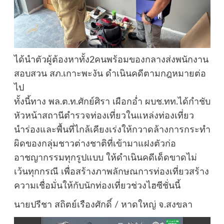
ได้นำตัวผู้ต้องหาทั้ง2คนพร้อมของกลางส่งพนักงาน
สอบสวน สภ.เกาะพะงัน ดำเนินคดีตามกฎหมายต่อ
ไป
ทั้งนี้ทาง พล.ต.ท.ศักย์ศิรา เผือกอ่ำ ผบช.ทท.ได้กำชับ
หัวหน้าสถานีตำรวจท่องเที่ยวในแหล่งท่องเที่ยว
นำร่องและพื้นที่ไกล้เคียงเร่งให้กวาดล้างการกระทำ
ผิดของกลุ่มชาวต่างชาติที่เข้ามาแฝงตัวก่อ
อาชญากรรมทุกรูปแบบ ให้ดำเนินคดีเด็ดขาดไม่
เว้นทุกกรณี เพื่อสร้างภาพลักษณการท่องเที่ยวสร้าง
ความเชื่อมั่นให้กับนักท่องเที่ยวช่วงไฮซีชั่นนี้
นายปรีชา สถิตย์เรืองศักดิ์ / หาดใหญ่ จ.สงขลา