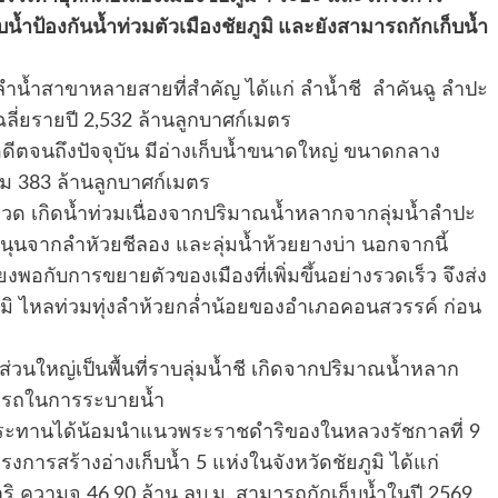
บน้ำป้องกันน้ำท่วมตัวเมืองชัยภูมิ และยังสามารถกักเก็บน้ำ
มีลำน้ำสาขาหลายสายที่สำคัญ ได้แก่ ลำน้ำชี ลำคันฉู ลำปะ
ลี่ยรายปี 2,532 ล้านลูกบาศก์เมตร
ดีตจนถึงปัจจุบัน มีอ่างเก็บน้ำขนาดใหญ่ ขนาดกลาง
ม 383 ล้านลูกบาศก์เมตร
ด เกิดน้ำท่วมเนื่องจากปริมาณน้ำหลากจากลุ่มน้ำลำปะ
ุนจากลำหัวยชีลอง และลุ่มน้ำห้วยยางบ่า นอกจากนี้
ยงพอกับการขยายตัวของเมืองที่เพิ่มขึ้นอย่างรวดเร็ว จึงส่ง
ูมิ ไหลท่วมทุ่งลำห้วยกล่ำน้อยของอำเภอคอนสวรรค์ ก่อน
่วนใหญ่เป็นพื้นที่ราบลุ่มน้ำชี เกิดจากปริมาณน้ำหลาก
มารถในการระบายน้ำ
ะทานได้น้อมนำแนวพระราชดำริของในหลวงรัชกาลที่ 9
ารสร้างอ่างเก็บน้ำ 5 แห่งในจังหวัดชัยภูมิ ได้แก่
ิ ความจุ 46.90 ล้าน ลบ.ม. สามารถกักเก็บน้ำในปี 2569