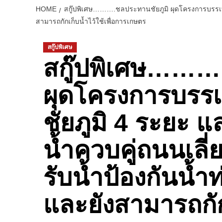
HOME
สกู๊ปพิเศษ……….ชลประทานชัยภูมิ ผุดโครงการบรรเทาอุท
สามารถกักเก็บน้ำไว้ใช้เพื่อการเกษตร
สกู๊ปพิเศษ
สกู๊ปพิเศษ……….
ผุดโครงการบรรเท
ชัยภูมิ 4 ระยะ
น้ำควบคู่ถนนเลี่
รับน้ำป้องกันน้ำท
และยังสามารถกักเ