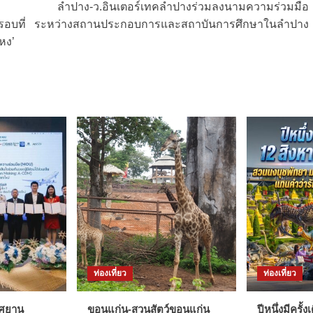
ลำปาง-ว.อินเตอร์เทคลำปางร่วมลงนามความร่วมมือ
อบที่
ระหว่างสถานประกอบการและสถาบันการศึกษาในลำปาง
หง’
ท่องเที่ยว
ท่องเที่ยว
าศยาน
ขอนแก่น-สวนสัตว์ขอนแก่น
ปีหนึ่งมีครั้