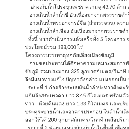
อ่างเก็บน้ำโปร่งขุนเพชร ความจุ 43.70 ล้าน ลบ.
อ่างเก็บน้ำลำน้ำชี อันเนื่องมาจากพระราชดำริ
อ่างเก็บน้ำพระอาจารย์จื่อ (ลำกระจวน) ความจ
อ่างเก็บน้ำลำเจียง อันเนื่องมาจากพระราชดำร
ทั้งนี้ หากดำเนินการแล้วเสร็จทั้ง 5 โครงการ จะส
ประโยชน์รวม 188,000 ไร่
โครงการบรรเทาอุทกภัยเลี่ยงเมืองชัยภูมิ
กรมชลประทานได้ศึกษาความเหมาะสมการพัฒนาแห
ชัยภูมิ รวมประมาณ 325 ลูกบาศก์เมตร/วินาที 
จึงมีแนวทางแก้ไขปัญหาดังกล่าว แบ่งออกเป็น 
ระยะที่ 1 ก่อสร้างระบบผันน้ำลำปะทาวฝั่งต
แก้มลิงสระเทวดา ยาว 8.45 กิโลเมตร พร้อมด้
ทาว –ห้วยดินแดง ยาว 1.33 กิโลเมตร และปรับ
ประตูระบายน้ำและอาคารประกอบ ในลำน้ำเดิมอีก
ออกให้ได้ 200 ลูกบาศก์เมตร/วินาที เหลือปริม
ระยะที่ 2 พัฒนาแหล่งกักเก็บน้ำในพื้นที่ เพื่อช