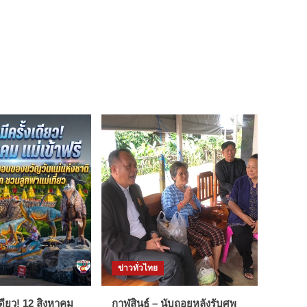
ข่าวทั่วไทย
งเดียว! 12 สิงหาคม
กาฬสินธุ์ – นับถอยหลังรับศพ