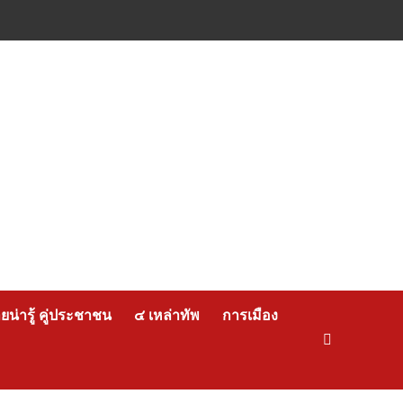
น่ารู้ คู่ประชาชน
๔ เหล่าทัพ
การเมือง