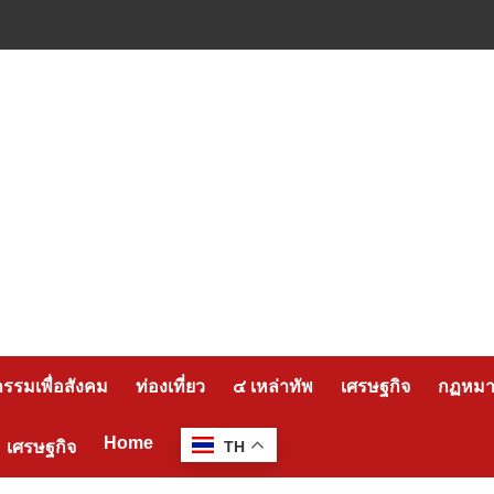
กรรมเพื่อสังคม
ท่องเที่ยว
๔ เหล่าทัพ
เศรษฐกิจ
กฏหมาย
Home
เศรษฐกิจ
TH